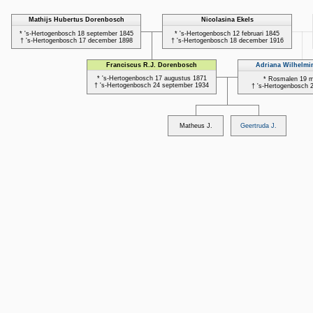
Mathijs Hubertus Dorenbosch
Nicolasina Ekels
* 's-Hertogenbosch 18 september 1845
* 's-Hertogenbosch 12 februari 1845
† 's-Hertogenbosch 17 december 1898
† 's-Hertogenbosch 18 december 1916
Franciscus R.J. Dorenbosch
Adriana Wilhelmin
* 's-Hertogenbosch 17 augustus 1871
* Rosmalen 19 m
† 's-Hertogenbosch 24 september 1934
† 's-Hertogenbosch 2
Matheus J.
Geertruda J.