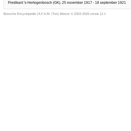
Predikant 's-Hertogenbosch (GK), 25 november 1917 - 18 september 1921
Bossche Encyclopedie |
A.F.A.M. (Ton) Wetzer © 2003-2026 versie 12.1