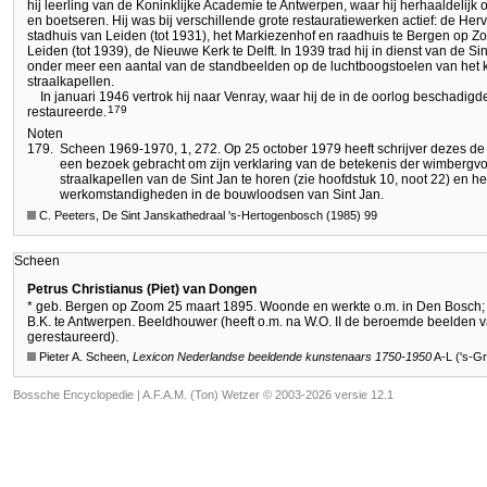
hij leerling van de Koninklijke Academie te Antwerpen, waar hij herhaaldelij
en boetseren. Hij was bij verschillende grote restauratiewerken actief: de Herv
stadhuis van Leiden (tot 1931), het Markiezenhof en raadhuis te Bergen op Z
Leiden (tot 1939), de Nieuwe Kerk te Delft. In 1939 trad hij in dienst van de 
onder meer een aantal van de standbeelden op de luchtboogstoelen van het 
straalkapellen.
In januari 1946 vertrok hij naar Venray, waar hij de in de oorlog beschadig
179
restaureerde.
Noten
179.
Scheen 1969-1970, 1, 272. Op 25 october 1979 heeft schrijver dezes d
een bezoek gebracht om zijn verklaring van de betekenis der wimbergvo
straalkapellen van de Sint Jan te horen (zie hoofdstuk 10, noot 22) en he
werkomstandigheden in de bouwloodsen van Sint Jan.
C. Peeters, De Sint Janskathedraal 's-Hertogenbosch (1985) 99
Scheen
Petrus Christianus (Piet) van Dongen
* geb. Bergen op Zoom 25 maart 1895. Woonde en werkte o.m. in Den Bosch; 
B.K. te Antwerpen. Beeldhouwer (heeft o.m. na W.O. II de beroemde beelden 
gerestaureerd).
Pieter A. Scheen,
Lexicon Nederlandse beeldende kunstenaars 1750-1950
A-L ('s-G
Bossche Encyclopedie |
A.F.A.M. (Ton) Wetzer © 2003-2026 versie 12.1