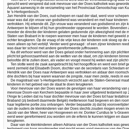
gerucht werd verspreid dat ook mevrouw van der Does katholiek was geword
Aquarel aanwezig in de verzameling van het Provinciaal Genootschap van 
te 's-Hertogenbosch.
Jan Hendrik van der Does, oud-schepen en raad der stad, werd voor schepe
waar was dat zijn vrouw van godsdienst was veranderd en met haar kinderen 
vertrokken. Hij erkende dit. Zijn vrouw was veranderd van godsdienst en zijn k
Antwerpen te blijven of bij hun grootmoeder opgevoed te worden. Bovendien z
moeder de directie der kinderen gelaten gedurende zijn afwezigheid met de
Staten van Brabant in te roepen wanneer men haar de kinderen met geweld 
echter terugkeren. Op de vraag of de vrije keus der kinderen ook sloeg op de 
neen alleen op het verblijf. Verder werd gevraagd : of een zijner kinderen reed
was daar ter school met andere gereformeerde juffrouwen.
Na dit verhoor werd van der Does gelast onder herinnering aan zijn plichten
plicht tot gehoorzaamheid aan de wetten van de staat, om zijn kinderen binn
beloofde dit te zullen doen, als vader en voogd moest hij weten wat zijn plicht
Ten slotte werd de zaak aangebracht bij het hoogofficie en werd een brief
werd zermeld dat Elisabeth Doom, dochter van de secretaris van Schiedam 
Hendrik van der Does naar Antwerpen was vertrokken en aldaar den roomsc
drie dochters bij haar waren waarvan de jongste, naar men zeide, reeds in 
De magistraat van 's-Hertogenbosch verzocht aan de Staten-Generaal ma
kinderen in het gebied van de staat te doen terugkeren.
Voor mevrouw van der Does waren de gevolgen van haar verandering van 
mevrouw Doom-van Kerchem bepaalde in haar zeer uitgebreid testament op 2
l'Ange te Leiden dat nu haar dochter mevrouw van der Does tot haar testatrice'
Braband (zij bedoelt daarmede België) metterwoon had begeven en den rooms
haar legitieme portie zou ontvangen. Verder bepaalde zij dat bij vooroverlijde
van de ouders de kleinkinderen van der Does slechts zouden mogen erven in
Jacob van der Meer, heer van Hoogeveen en mr. Donker Curstius te 's-Graven
eerst weer gereformeerd zou worden om de erfenis te kunnen krijgen en da
terugkeren.
Daar van de kleinkinderen alleen Adriana van der Does katholiek was gewo
testament van haar grootmoeder niet mocht erven vond mevrouw van der Doe