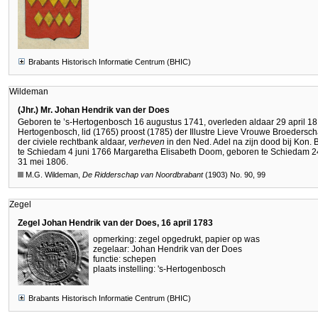
Brabants Historisch Informatie Centrum (BHIC)
Wildeman
(Jhr.) Mr. Johan Hendrik van der Does
Geboren te ’s-Hertogenbosch 16 augustus 1741, overleden aldaar 29 april 181
Hertogenbosch, lid (1765) proost (1785) der Illustre Lieve Vrouwe Broedersc
der civiele rechtbank aldaar,
verheven
in den Ned. Adel na zijn dood bij Kon. 
te Schiedam 4 juni 1766 Margaretha Elisabeth Doom, geboren te Schiedam 24
31 mei 1806.
M.G. Wildeman,
De Ridderschap van Noordbrabant
(1903) No. 90, 99
Zegel
Zegel Johan Hendrik van der Does, 16 april 1783
opmerking: zegel opgedrukt, papier op was
zegelaar: Johan Hendrik van der Does
functie: schepen
plaats instelling: 's-Hertogenbosch
Brabants Historisch Informatie Centrum (BHIC)