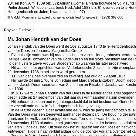
234 en Kon. Alm. 1809 blz. 37); Adriana Cornelia Maria trouwde te St. Maurit
Pieter Joseph Willebois (Jaarboek Ned. Adel 1888 blz. 6); overleden te 's-Her
Hertogenbosch en Juten, Kwartierstaat I no 97).
A.R.M. Mommers,
Brabant van generaliteitsland tot gewest
II (1953) 367-368
Roy van Zuidewijn
Mr. Johan Hendrik van der Does
Johan Hendrik van der Does werd de 16e augustus 1743 te 's-Hertogenbosch g
van der Does en Johanna Margaretha Orrock.
Evenals zijn vader was hij raad en schepen van 's-Hertogenbosch. Verder w
Heilige Geest”, ontvanger van de Godshuizen en ten slotte president van de 
lid der Illustere Lieve Vrouwe Broederschap waarvan hij later proost werd.
Hij was een der oprichters van de Vaderlandsche Societeit in zijn woonplaat
21 december 1786 in het leven werd geroepen.
J.H. van der Does overleed zes en zeventig jaar oud op 29 april 1817.
Hij huwde 24 juni 1766 te Schiedam met Margaretha Elizabeth Doom, gebore
van mr. Jacob Doom secretaris van Schiedam en Elisabeth Jacoba van Kerch
mei 1806.
In 1817 werd Johan Hendrik van der Does in de Nederlandse adel opgenom
geschiedde op 27 september van dat jaar dus vijf maanden na zijn overlijden.
Hij behoorde tot een oud regentengeslacht dat in het bestuur van Gorinchem
der zeventiende eeuw te 's-Hertogenbosch had gevestigd.
In de laatste decennia der achttiende eeuw was de partij der patriotten te '
Van der Does was een toegewijd aanhanger dezer partij. De houding der patri
garnizoen hetwelk zeer Oranjegezind was. Ten slotte kwam het tot een uitbars
10 november 1783 plunderde het garnizoen de huizen der bekende patriotten.
verlieten ijlings de, stad. Dit deed ook het huisgezin van der Does en het von
Antwerpen. Tijdens haar verblijf aldaar ging de dochter Adriana over tot het ka
Toen dit in 's-Hertogenbosch bekend werd was de verontwaardiging daar ov