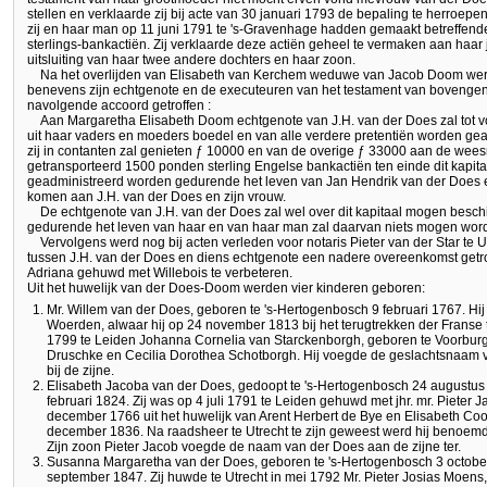
stellen en verklaarde zij bij acte van 30 januari 1793 de bepaling te herroep
zij en haar man op 11 juni 1791 te 's-Gravenhage hadden gemaakt betreffe
sterlings-bankactiën. Zij verklaarde deze actiën geheel te vermaken aan haar
uitsluiting van haar twee andere dochters en haar zoon.
Na het overlijden van Elisabeth van Kerchem weduwe van Jacob Doom wer
benevens zijn echtgenote en de executeuren van het testament van boveng
navolgende accoord getroffen :
Aan Margaretha Elisabeth Doom echtgenote van J.H. van der Does zal tot vo
uit haar vaders en moeders boedel en van alle verdere pretentiën worden 
zij in contanten zal genieten ƒ 10000 en van de overige ƒ 33000 aan de wee
getransporteerd 1500 ponden sterling Engelse bankactiën ten einde dit kapi
geadministreerd worden gedurende het leven van Jan Hendrik van der Does e
komen aan J.H. van der Does en zijn vrouw.
De echtgenote van J.H. van der Does zal wel over dit kapitaal mogen besc
gedurende het leven van haar en van haar man zal daarvan niets mogen wor
Vervolgens werd nog bij acten verleden voor notaris Pieter van der Star te U
tussen J.H. van der Does en diens echtgenote een nadere overeenkomst getrof
Adriana gehuwd met Willebois te verbeteren.
Uit het huwelijk van der Does-Doom werden vier kinderen geboren:
Mr. Willem van der Does, geboren te 's-Hertogenbosch 9 februari 1767. Hi
Woerden, alwaar hij op 24 november 1813 bij het terugtrekken der Franse
1799 te Leiden Johanna Cornelia van Starckenborgh, geboren te Voorbur
Druschke en Cecilia Dorothea Schotborgh. Hij voegde de geslachtsnaam 
bij de zijne.
Elisabeth Jacoba van der Does, gedoopt te 's-Hertogenbosch 24 augustu
februari 1824. Zij was op 4 juli 1791 te Leiden gehuwd met jhr. mr. Pieter
december 1766 uit het huwelijk van Arent Herbert de Bye en Elisabeth Coo
december 1836. Na raadsheer te Utrecht te zijn geweest werd hij benoemd 
Zijn zoon Pieter Jacob voegde de naam van der Does aan de zijne ter.
Susanna Margaretha van der Does, geboren te 's-Hertogenbosch 3 octobe
september 1847. Zij huwde te Utrecht in mei 1792 Mr. Pieter Josias Moens