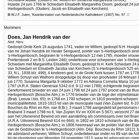
rechtbank aldaar. (Ouders: Mr. Willem en Johanna Margaretha Orrock).
Huwde 24 juni 1766 te Schiedam Elisabeth Margaretha Doom, gedoopt 24 juni 
Hertogenbosch. (Ouders: Jacob en Elisabeth van Kerchem).
W.J.F. Juten, 'Kwartierstaten van Nederlandsche Katholieken' (1907) No. 97
Mommers
Does, Jan Hendrik van der
Ned. Herv.
Gedoopt Grote Kerk 16 augustus 1741, vader mr Willem, gedoopt N.H. Hoogla
van mr Johan Hendrik en Hester Senguerd, poirter van 's-Hertogenbosch sin
's-Hertogenbosch, begraven te 's-Hertogenbosch 12 mei 1785, moeder vrouw
Poirtersboek 2 en B.S. Leiden 246); ondertrouw voor schepenen van 's-Hertog
Schiedam met Margaretha Elisabeth Doom, gedoopt N.H. Kerk Schiedam 24 jun
van Schiedam en Elisabeth Jacoba van Kerchem (S 's-Hertogenbosch 525 en C.
33, N.L. 1938 blz. 499); 4 kinderen ged. in de Grote Kerk tussen 1767 en 177
Willem Schuyl van Walhorn doopgetuige bij doop van grootvader 16 februari 1
juli 1770; Susanna Margarita 9 oktober 1772 en Adriana Cornelia Maria 10 jun
1787 (A.R.A. Staten-Generaal 5342 d.d. 9-12 mei 1789); echtgenote begraven
Gereformeerd broeder en van 24 juni 1796 tot 24 juni 1797 proost van de Illu
Hertogenbosch (Bossche Alm.); in 1776 broeder van de loge der vrijmetselaa
(Brab. Leeuw I blx. 65); in 1768 en 1790 schepen, in 1810 president-schepen;
municipaliteitslid, 1810-1815 lid van de municipale raad (Van Zuylen blz. 6-10
Bouches du Rhin en Alm. van B.Br.); 3 maart 1798 aangesteld tot pensionaris
Braband 3 maart 1798 no 6, Van Zuylen XV en XXXI en S 567); verzocht 27 
aan het Uitvoerend Bewind om een aanstelling als commissaris over het fina
(A.R.A. Uitvoerend Bewind 414 no 664); in 1802 en 1810 scholarch van de Illust
Hertogenbosch (Bossche Alm.); in 1806 heemraad van de polder Van der Eigen
van de Godshuizen te 's-Hertogenbosch (Alm. Dép. Bouches du Rhin 1812); bij
de adelstand verheven; Willem Schuyl, ondertekenaar onder no 89 van de Ac
bij de plundering van Woerden 24 november 1813, waar hij advocaat en commi