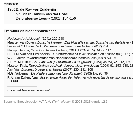
Artikelen
1961
B. de Roy van Zuidewijn
Mr. Johan Hendrik van der Does
De Brabantse Leeuw (1961) 154-159
Literatuur en bronnenpublicaties
Nederland's Adelsboek
(1941) 229-230
Maarten van Boven,
Bossche Heeren : Een biografie van het Bossche sociëteitsleven
Lucas G.C.M. van Dijck,
Van vroomheid naar vriendschap
(2012) 254
Klaasje Douma,
De adel in Noord-Brabant, 1814-1918
(2015) Bijlage 117
H.F.J.M. van den Eerenbeemt,
's-Hertogenbosch in de Bataafse en Franse tijd
(1955) 
W.J.F. Juten, 'Kwartierstaten van Nederlandsche Katholieken' (1907) No. 97
A.R.M. Mommers,
Brabant van generaliteitsland tot gewest
(1953) 36, 63, 73, 113, 140,
Maarten Prak,
Republikeinse veelheid, democratisch enkelvoud
(1999) 61, 153, 180, 18
Aart Vos,
Burgers, broeders en bazen
(2007) 130, 131, 268
M.G. Wildeman,
De Ridderschap van Noordbrabant
(1903) No. 90, 99
R.A. van Zuijlen,
Naamlijst en wapenkaart der leden van de regering de pensionarissen,
XXXI
n: vermelding in een voetnoot
Bossche Encyclopedie |
A.F.A.M. (Ton) Wetzer © 2003-2026 versie 12.1