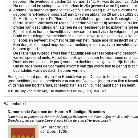
geboren. Hij overleed te Leiden 12 februari 1841. Hij was de zoon van Ad
Na eerst raad en schepen van Haarlem te zijn geweest werd hij controleur 
Adriana (na haar overgang tot het katholicisme kreeg zij er twee voorname
geboren te 's-Hertogenbosch 10 juni 1778 en aldaar op 29 januari 1823 o
St. Moritz bij Münster Dr. Pierre Joseph Willebois, geboren te Boeseghem (
Pierre Joseph Willebois en Marie Cathérine Vasseur. Hij overleed te 's-H
officier van gezondheid en later eerste geneesheer der hospitalen te 's-H
Bij het maken hunner huwelijkse voorwaarden heeft zich de volgende eig
Bruid en bruidegom vermeldden in de acte uit welke geslachten zij afkom
Villebois en beweert afkomstig te zijn van het Franse adelijk geslacht de Vi
Een dergelijke hoogst ongewone vermelding in een acte van huwelijkse 
hebben gehad:
De Fransman Willebois was hier natuurlijk een geheel onbekend persoon e
vanzelfsprekend niets. Hij zal dan ook wel niet door het voorname en in a
Does als een passende partij voor een dochter uit dit geslacht zijn bescho
Om nu tegenover de voorname afkomst van zijn vrouw niet te gering te schi
oud adelijk Frans geslacht hebben vermeld.
Een geschilderd portret van Jan Hendrik van der Does is in het bezit van mr. C.J
groot schilderij met de beeltenis van van der Does als jongen van tien á twaal
krijgsman met borstharnas, scheenplaten en schild, met naast zich een helm.
B. de Roy van Zuidewijn, 'De Brabantse Leeuw' (1961) 154-159
Wapenboek I
Namen ende Wapenen der Heeren Beêedigde Broeders
Namen en wapenen der Heeren Beêedigde Broeders soo Geestelijke en Wereltlijke van
Broederschap van onse Lieve Vrouw binne de stad s'Hertogenbosch
Jan Hendrik van
der Does : 1765