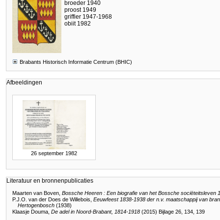
broeder 1940
proost 1949
griffier 1947-1968
obiit 1982
Brabants Historisch Informatie Centrum (BHIC)
Afbeeldingen
26 september 1982
Literatuur en bronnenpublicaties
Maarten van Boven,
Bossche Heeren : Een biografie van het Bossche sociëteitsleven
P.J.O. van der Does de Willebois,
Eeuwfeest 1838-1938 der n.v. maatschappij van brand
Hertogenbosch
(1938)
Klaasje Douma,
De adel in Noord-Brabant, 1814-1918
(2015) Bijlage 26, 134, 139