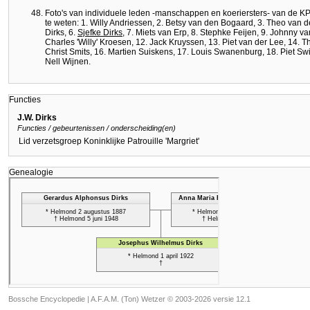
Foto's van individuele leden -manschappen en koeriersters- van de KP
te weten: 1. Willy Andriessen, 2. Betsy van den Bogaard, 3. Theo van 
Dirks, 6.
Sjefke Dirks
, 7. Miets van Erp, 8. Stephke Feijen, 9. Johnny v
Charles 'Willy' Kroesen, 12. Jack Kruyssen, 13. Piet van der Lee, 14. T
Christ Smits, 16. Martien Suiskens, 17. Louis Swanenburg, 18. Piet Swi
Nell Wijnen.
Functies
J.W. Dirks
Functies / gebeurtenissen / onderscheiding(en)
Lid verzetsgroep Koninklijke Patrouille 'Margriet'
Genealogie
Bossche Encyclopedie |
A.F.A.M. (Ton) Wetzer © 2003-2026 versie 12.1