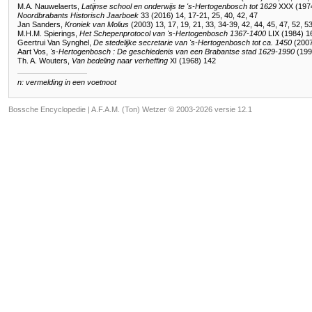
M.A. Nauwelaerts,
Latijnse school en onderwijs te 's-Hertogenbosch tot 1629
XXX (1974)
Noordbrabants Historisch Jaarboek
33 (2016) 14, 17-21, 25, 40, 42, 47
Jan Sanders,
Kroniek van Molius
(2003) 13, 17, 19, 21, 33, 34-39, 42, 44, 45, 47, 52, 53
M.H.M. Spierings,
Het Schepenprotocol van 's-Hertogenbosch 1367-1400
LIX (1984) 16
Geertrui Van Synghel,
De stedelijke secretarie van 's-Hertogenbosch tot ca. 1450
(2007
Aart Vos,
's-Hertogenbosch : De geschiedenis van een Brabantse stad 1629-1990
(199
Th. A. Wouters,
Van bedeling naar verheffing
XI (1968) 142
n: vermelding in een voetnoot
Bossche Encyclopedie |
A.F.A.M. (Ton) Wetzer © 2003-2026 versie 12.1