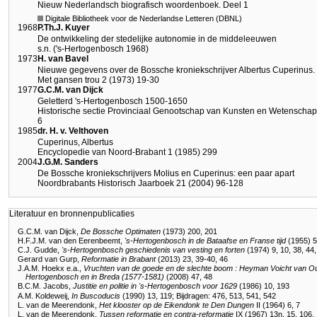
Nieuw Nederlandsch biografisch woordenboek. Deel 1
Digitale Bibliotheek voor de Nederlandse Letteren (DBNL)
1968
P.Th.J. Kuyer
De ontwikkeling der stedelijke autonomie in de middeleeuwen
s.n. ('s-Hertogenbosch 1968)
1973
H. van Bavel
Nieuwe gegevens over de Bossche kroniekschrijver Albertus Cuperinus. 
Met gansen trou 2 (1973) 19-30
1977
G.C.M. van Dijck
Geletterd 's-Hertogenbosch 1500-1650
Historische sectie Provinciaal Genootschap van Kunsten en Wetenscha
6
1985
dr. H. v. Velthoven
Cuperinus, Albertus
Encyclopedie van Noord-Brabant 1 (1985) 299
2004
J.G.M. Sanders
De Bossche kroniekschrijvers Molius en Cuperinus: een paar apart
Noordbrabants Historisch Jaarboek 21 (2004) 96-128
Literatuur en bronnenpublicaties
G.C.M. van Dijck,
De Bossche Optimaten
(1973) 200, 201
H.F.J.M. van den Eerenbeemt,
's-Hertogenbosch in de Bataafse en Franse tijd
(1955) 5
C.J. Gudde,
's-Hertogenbosch geschiedenis van vesting en forten
(1974) 9, 10, 38, 44,
Gerard van Gurp,
Reformatie in Brabant
(2013) 23, 39-40, 46
J.A.M. Hoekx e.a.,
Vruchten van de goede en de slechte boom : Heyman Voicht van Oud
Hertogenbosch en in Breda (1577-1581)
(2008) 47, 48
B.C.M. Jacobs,
Justitie en politie in 's-Hertogenbosch voor 1629
(1986) 10, 193
A.M. Koldeweij,
In Buscoducis
(1990) 13, 119; Bijdragen: 476, 513, 541, 542
L. van de Meerendonk,
Het klooster op de Eikendonk te Den Dungen
II (1964) 6, 7
L. van de Meerendonk,
Tussen reformatie en contra-reformatie
IX (1967) 13n, 15, 106,