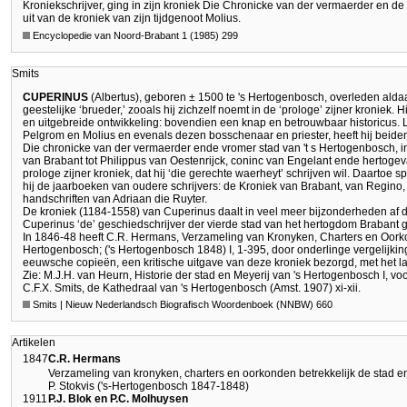
Kroniekschrijver, ging in zijn kroniek Die Chronicke van der vermaerder en de
uit van de kroniek van zijn tijdgenoot Molius.
Encyclopedie van Noord-Brabant 1 (1985) 299
Smits
CUPERINUS
(Albertus), geboren ± 1500 te 's Hertogenbosch, overleden aldaar
geestelijke ‘brueder,’ zooals hij zichzelf noemt in de ‘prologe’ zijner kronie
en uitgebreide ontwikkeling: bovendien een knap en betrouwbaar historicus. L
Pelgrom en Molius en evenals dezen bosschenaar en priester, heeft hij beiden ve
Die chronicke van der vermaerder ende vromer stad van 't s Hertogenbosch, in 
van Brabant tot Philippus van Oestenrijck, coninc van Engelant ende hertoge
prologe zijner kroniek, dat hij ‘die gerechte waerheyt’ schrijven wil. Daartoe s
hij de jaarboeken van oudere schrijvers: de Kroniek van Brabant, van Regino,
handschriften van Adriaan die Ruyter.
De kroniek (1184-1558) van Cuperinus daalt in veel meer bijzonderheden af d
Cuperinus ‘de’ geschiedschrijver der vierde stad van het hertogdom Braban
In 1846-48 heeft C.R. Hermans, Verzameling van Kronyken, Charters en Oorkon
Hertogenbosch; ('s Hertogenbosch 1848) I, 1-395, door onderlinge vergelijkin
eeuwsche copieën, een kritische uitgave van deze kroniek bezorgd, met het l
Zie: M.J.H. van Heurn, Historie der stad en Meyerij van 's Hertogenbosch I, voorr
C.F.X. Smits, de Kathedraal van 's Hertogenbosch (Amst. 1907) xi-xii.
Smits | Nieuw Nederlandsch Biografisch Woordenboek (NNBW) 660
Artikelen
1847
C.R. Hermans
Verzameling van kronyken, charters en oorkonden betrekkelijk de stad e
P. Stokvis ('s-Hertogenbosch 1847-1848)
1911
P.J. Blok en P.C. Molhuysen