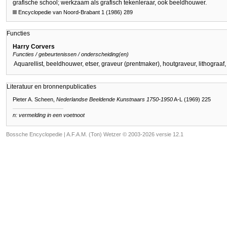
grafische school; werkzaam als grafisch tekenleraar, ook beeldhouwer.
Encyclopedie van Noord-Brabant 1 (1986) 289
Functies
Harry Corvers
Functies / gebeurtenissen / onderscheiding(en)
Aquarellist, beeldhouwer, etser, graveur (prentmaker), houtgraveur, lithograaf
Literatuur en bronnenpublicaties
Pieter A. Scheen,
Nederlandse Beeldende Kunstnaars 1750-1950
A-L (1969) 225
n: vermelding in een voetnoot
Bossche Encyclopedie |
A.F.A.M. (Ton) Wetzer © 2003-2026 versie 12.1