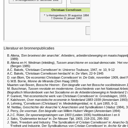
Literatuur en bronnenpublicaties
B. Altena,
'Een broeinest der anarchie'. Arbeiders, arbeidersbeweging en maatschappeli
1989)
B. Altena en H. Wedman (inleiding),
Tussen anarchisme en sociaal-democratie. 'Het rev
(Bergen 1985)
A.C. Bakels, 'Christiaan Cornelissen' in:
Universo
Toulouse, 1947, nr. 10, 9-12
A.C. Bakels, 'Christiaan Cornelissen herdacht' in:
De Vlam
, 22-9-1945
D. van Blom, 'De economist Christiaan Cornelissen' in:
De Gids
, november 1909, deel I
G.W.B. Borrie,
Monne de Miranda
(Den Haag 1993)
Maarten van Boven,
Bossche Heeren : Een biografie van het Bossche sociëteitsleven
M. Buschman,
Tussen revolutie en modernisme. Geschiedenis van het Nationaal Arbei
Biografisch Woordenboek van het Socialisme en de Arbeidersbeweging in Nederland
2 
P. Ganivet, 'Het economische werk van Christiaan Cornelissen' in:
Grondslagen
, 1933,
F. Kalshoven,
Over marxistische economie in Nederland 1883-1939
(Amsterdam 1993)
A. Lehning, 'Cornelissen (Christiaan)' in:
Mededelingenblad
, nr. 6, juni 1955, 6-11
M. Nettlau,
Geschichte der Anarchie
V, Anarchisten und Syndikalisten I (Vaduz 1984), 
J. Perry,
De voorman. Een biografie van Willem Hubert Vliegen
(Amsterdam 1994)
A.J.C. Rüter,
De spoorwegstakingen van 1903
(Leiden 1935) hoofdstukken I en II
J. Saks, 'Ouderwetse lectuur' in:
De Nieuwe Tijd
, 1903, 218-231, 295-302
J. Stein, 'Freedom and Industry. The Syndicalism of Cristian Cornelissen' in:
Anarcho-Sy
'Freiheit und Industrie. Der Syndikalismus von Cristian Cornelissen' in:
Archiv für die