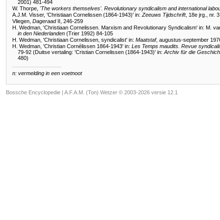
2001) 481-494
W. Thorpe,
'The workers themselves'. Revolutionary syndicalism and international lab
A.J.M. Visser, 'Christiaan Cornelissen (1864-1943)' in:
Zeeuws Tijdschrift
, 18e jrg., nr.
Vliegen,
Dageraad
II, 246-259
H. Wedman, 'Christiaan Cornelissen. Marxism and Revolutionary Syndicalism' in: M. van
in den Niederlanden
(Trier 1992) 84-105
H. Wedman, 'Christiaan Cornelissen, syndicalist' in:
Maatstaf
, augustus-september 197
H. Wedman, 'Christian Cornélissen 1864-1943' in:
Les Temps maudits. Revue syndicalist
79-92 (Duitse vertaling: 'Cristian Cornelissen (1864-1943)' in:
Archiv für die Geschic
480)
n: vermelding in een voetnoot
Bossche Encyclopedie |
A.F.A.M. (Ton) Wetzer © 2003-2026 versie 12.1