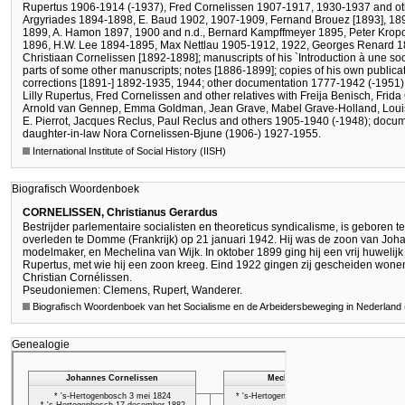
Rupertus 1906-1914 (-1937), Fred Cornelissen 1907-1917, 1930-1937 and othe
Argyriades 1894-1898, E. Baud 1902, 1907-1909, Fernand Brouez [1893], 1
1899, A. Hamon 1897, 1900 and n.d., Bernard Kampffmeyer 1895, Peter Krop
1896, H.W. Lee 1894-1895, Max Nettlau 1905-1912, 1922, Georges Renard 189
Christiaan Cornelissen [1892-1898]; manuscripts of his `Introduction à une so
parts of some other manuscripts; notes [1886-1899]; copies of his own publica
corrections [1891-] 1892-1935, 1944; other documentation 1777-1942 (-1951).
Lilly Rupertus, Fred Cornelissen and other relatives with Freija Benisch, Fri
Arnold van Gennep, Emma Goldman, Jean Grave, Mabel Grave-Holland, Louis
E. Pierrot, Jacques Reclus, Paul Reclus and others 1905-1940 (-1948); docu
daughter-in-law Nora Cornelissen-Bjune (1906-) 1927-1955.
International Institute of Social History (IISH)
Biografisch Woordenboek
CORNELISSEN, Christianus Gerardus
Bestrijder parlementaire socialisten en theoreticus syndicalisme, is geboren
overleden te Domme (Frankrijk) op 21 januari 1942. Hij was de zoon van Jo
modelmaker, en Mechelina van Wijk. In oktober 1899 ging hij een vrij huwelij
Rupertus, met wie hij een zoon kreeg. Eind 1922 gingen zij gescheiden wone
Christian Cornélissen.
Pseudoniemen: Clemens, Rupert, Wanderer.
Biografisch Woordenboek van het Socialisme en de Arbeidersbeweging in Nederlan
Genealogie