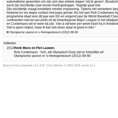
automatisme geworden om zijn arm dan enkele dagen 'vrij te geven'. Boodschappe
eerst zijn dochtertje naar boven heeft gedragen. Tegelijk gaat niet.
Zijn dochtertje vraagt inmiddels minder inspanning. Tijdens het vierweken la
herkend en via skype contact met papa gehad. Als het aan Rob Cordemans ligt
programma staat voor dit jaar een EK en volgend jaar de World Baseball Cla
continenten met tal van profs uit de Amerikaanse Major League in het strijdp
en Cordemans wil er weer bij zijn. Vier à vijf keer per week traint hij in Amste
'Het is geen vetpot, maar ik kan iets doen waar ik goed in ben."
Olympische sporen in s-Hertogenbosch (2012) 88-90
Artikelen
2012
Henk Mees en Piet Lauwen
Rob Cordemans : 'Ach, elk Olympisch Dorp ziet er hetzelfde uit'
Olympische sporen in 's-Hertogenbosch (2012) 89-90
Bossche Encyclopedie |
A.F.A.M. (Ton) Wetzer © 2003-2026 versie 12.1