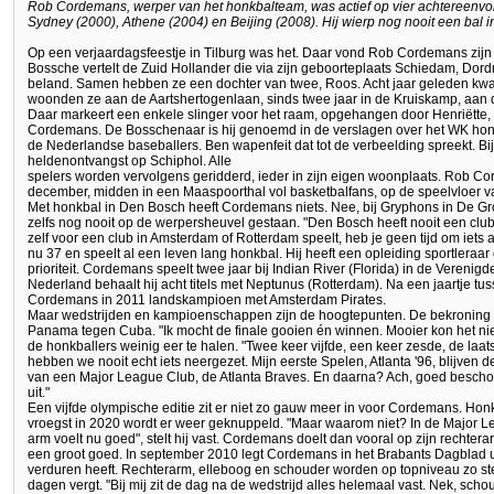
Rob Cordemans, werper van het honkbalteam, was actief op vier achtereenvo
Sydney (2000), Athene (2004) en Beijing (2008). Hij wierp nog nooit een bal i
Op een verjaardagsfeestje in Tilburg was het. Daar vond Rob Cordemans zijn l
Bossche vertelt de Zuid Hollander die via zijn geboorteplaats Schiedam, Dord
beland. Samen hebben ze een dochter van twee, Roos. Acht jaar geleden k
woonden ze aan de Aartshertogenlaan, sinds twee jaar in de Kruiskamp, aan
Daar markeert een enkele slinger voor het raam, opgehangen door Henriëtte,
Cordemans. De Bosschenaar is hij genoemd in de verslagen over het WK hon
de Nederlandse baseballers. Ben wapenfeit dat tot de verbeelding spreekt. B
heldenontvangst op Schiphol. Alle
spelers worden vervolgens geridderd, ieder in zijn eigen woonplaats. Rob Corde
december, midden in een Maaspoorthal vol basketbalfans, op de speelvloer va
Met honkbal in Den Bosch heeft Cordemans niets. Nee, bij Gryphons in De Groot
zelfs nog nooit op de werpersheuvel gestaan. "Den Bosch heeft nooit een club
zelf voor een club in Amsterdam of Rotterdam speelt, heb je geen tijd om iets a
nu 37 en speelt al een leven lang honkbal. Hij heeft een opleiding sportleraar
prioriteit. Cordemans speelt twee jaar bij Indian River (Florida) in de Verenigd
Nederland behaalt hij acht titels met Neptunus (Rotterdam). Na een jaartje tu
Cordemans in 2011 landskampioen met Amsterdam Pirates.
Maar wedstrijden en kampioenschappen zijn de hoogtepunten. De bekroning be
Panama tegen Cuba. "Ik mocht de finale gooien én winnen. Mooier kon het nie
de honkballers weinig eer te halen. "Twee keer vijfde, een keer zesde, de la
hebben we nooit echt iets neergezet. Mijn eerste Spelen, Atlanta '96, blijven 
van een Major League Club, de Atlanta Braves. En daarna? Ach, goed beschou
uit."
Een vijfde olympische editie zit er niet zo gauw meer in voor Cordemans. Honk
vroegst in 2020 wordt er weer geknuppeld. "Maar waarom niet? In de Major Leag
arm voelt nu goed", stelt hij vast. Cordemans doelt dan vooral op zijn rechterar
een groot goed. In september 2010 legt Cordemans in het Brabants Dagblad ui
verduren heeft. Rechterarm, elleboog en schouder worden op topniveau zo stevi
dagen vergt. "Bij mij zit de dag na de wedstrijd alles helemaal vast. Nek, schouder