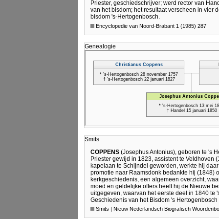
Priester, geschiedschrijver; werd rector van Han
van het bisdom; het resultaat verscheen in vier 
bisdom 's-Hertogenbosch.
Encyclopedie van Noord-Brabant 1 (1985) 287
Genealogie
Smits
COPPENS
(Josephus Antonius), geboren te 's 
Priester gewijd in 1823, assistent te Veldhoven 
kapelaan te Schijndel geworden, werkte hij daar 
promotie naar Raamsdonk bedankte hij (1848) om
kerkgeschiedenis, een algemeen overzicht, waa
moed en geldelijke offers heeft hij de Nieuwe be
uitgegeven, waarvan het eerste deel in 1840 te 
Geschiedenis van het Bisdom 's Hertogenbosch I
Smits | Nieuw Nederlandsch Biografisch Woorden