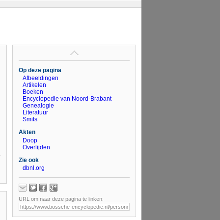
Op deze pagina
Afbeeldingen
Artikelen
Boeken
Encyclopedie van Noord-Brabant
Genealogie
Literatuur
Smits
Akten
Doop
Overlijden
Zie ook
dbnl.org
URL om naar deze pagina te linken: