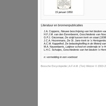
15 januari 1850
Literatuur en bronnenpublicaties
J.A. Coppens,
Nieuwe beschrijving van het bisdom v
H.F.J.M. van den Eerenbeemt,
Geschiedenis van Noo
G.P.J. Giezenaar,
De strijd tussen kerk en staat
(1938
J.C.A. Hezenmans,
De St. Jans-kerk te 's Hertogenb
A.C.M. Kappelhof,
De belastingheffing in de Meierij 
M.A. Nauwelaerts,
Latijnse school en onderwijs te 's
L.H.C. Schutjes,
Geschiedenis van het bisdom 's-Her
n: vermelding in een voetnoot
Bossche Encyclopedie |
A.F.A.M. (Ton) Wetzer © 2003-2