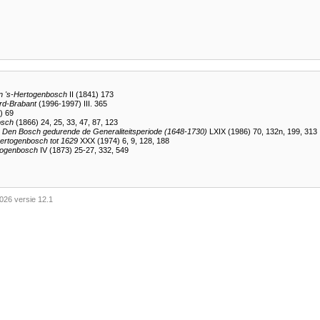
an 's-Hertogenbosch
II (1841) 173
rd-Brabant
(1996-1997) III. 365
) 69
osch
(1866) 24, 25, 33, 47, 87, 123
van Den Bosch gedurende de Generaliteitsperiode (1648-1730)
LXIX (1986) 70, 132n, 199, 313
-Hertogenbosch tot 1629
XXX (1974) 6, 9, 128, 188
togenbosch
IV (1873) 25-27, 332, 549
026 versie 12.1