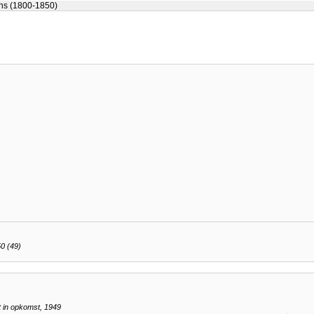
ns (1800-1850)
0 (49)
t in opkomst, 1949