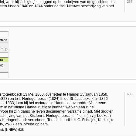
del, waar hij zich ging toeleggen op het schrijven van de geschiedenis
287
delen tussen 1840 en 1844 onder de titel: Nieuwe beschrijving van het
Hertogenbosch 13 Mei 1800, overleden te Handel 15 Januari 1850.
636
(1823) en te 's Hertogenbosch (1824) in de St. Jacobskerk. In 1826
tot 1833, toen hij het rectoraat te Handel aanvaardde. Voor eene
 in het kleine Handel rustig te kunnen werken aan zijne
rvoor hij zijn gansche leven documenten verzameld had. Met grooten
schrijving van het Bisdom 's Hertogenbosch in 4 dln. (in vijf boeken)
's Hertogenbosch verscheen. Terecht houdt L.H.C. Schutjes, Kerkelijke
V, 25-27 een lofrede op hem.
boek (NNBW) 636