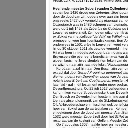
Presb. Luik, A. 1511 (1511-1539) Antwerpen, D
Heer ende meester Sebert vanden Collenberg
september 1426 droeg een
Zebertus, filius quo
door de dood van zijn ouders over aan zijn broe
omstreeks 1427 ook vermeld als eigenaar van g
Collenberch
was in 1480 schepen van Liempde. Z
werd op 1 juli 1498 als
Zybertus de Colleber de 
Leuvense universiteit. Ze moeten uitzonderlijk
ex Boxtel
van het college "de Valk" en
Wilhelmus
promovendi voor hun licentiaatsexamen. Een
Jo
onderwees in 1501
artes
te Leuven en werd vervo
hij op 30 oktober 1511 als getuige vermeld in he
Hij was toen inmiddels ook openbaar notaris want
Bruynseels die eveneens beneficiant was van de 
uit een kruis met twee sleutels (ten teken van d
verwijzing naar zijn naam de tekst: "
Fundamenta 
Kort daarna zal hij naar Den Bosch zijn verh
extract dat door
Gerard Prouninck genoempt van
diemen noemt van Deventher, ridder van Jerus
notaris heer Erbert van Coellenberch, priester
. 
later tijd - gaf in dit testament onder meer opdr
Deventhergasthuis. Op 22 juli 1517 verleenden
kanunniken van de St.Lebuinuskerk van Deventer
Den Bosch en Deventer, hun toestemming aan de
toen als absent kanunnik van de St.Lebuinusk
O.L.V.-broederschap en misschien ook beneficia
heer van Boxtel aan de aartsdiaken van Kempe
vrijgekomen door de dood van meester Alart Bali
1532 werd meester Zebert zelf door het St.Petrus
rectoraat van de kosterij van Geffen. Meester Ze
Op 7 augustus 1607 maakte heer en meester J