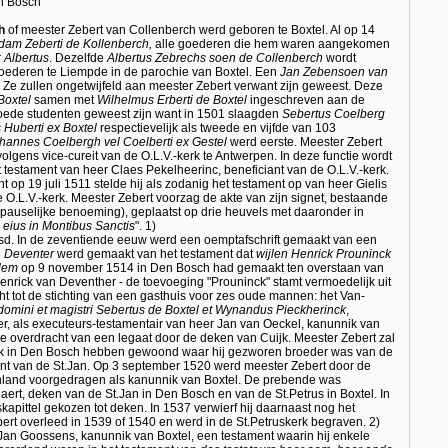
en Bosch
h
of meester Zebert van Collenberch werd geboren te Boxtel. Al op 14
ndam Zeberti de Kollenberch,
alle goederen die hem waren aangekomen
r
Albertus
. Dezelfde
Albertus Zebrechs soen de Collenberch
wordt
oederen te Liempde in de parochie van Boxtel. Een
Jan Zebensoen van
e zullen ongetwijfeld aan meester Zebert verwant zijn geweest. Deze
Boxtel
samen met
Wilhelmus Erberti de Boxtel
ingeschreven aan de
 goede studenten geweest zijn want in 1501 slaagden
Sebertus Coelberg
 Huberti ex Boxtel
respectievelijk als tweede en vijfde van 103
hannes Coelbergh vel Coelberti ex Gestel
werd eerste. Meester Zebert
lgens vice-cureit van de O.L.V.-kerk te Antwerpen. In deze functie wordt
t testament van heer Claes Pekelheerinc, beneficiant van de O.L.V.-kerk.
 op 19 juli 1511 stelde hij als zodanig het testament op van heer Gielis
O.L.V.-kerk. Meester Zebert voorzag de akte van zijn signet, bestaande
e pauselijke benoeming), geplaatst op drie heuvels met daaronder in
eius in Montibus Sanctis
". 1)
uisd. In de zeventiende eeuw werd een oemptafschrift gemaakt van een
 Deventer
werd gemaakt van het testament dat
wijlen Henrick Prouninck
alem
op 9 november 1514 in Den Bosch had gemaakt ten overstaan van
Henrick van Deventher - de toevoeging "Prouninck" stamt vermoedelijk uit
acht tot de stichting van een gasthuis voor zes oude mannen: het Van-
domini et magistri Sebertus de Boxtel et Wynandus Pieckherinck
,
, als executeurs-testamentair van heer Jan van Oeckel, kanunnik van
 overdracht van een legaat door de deken van Cuijk. Meester Zebert zal
erk in Den Bosch hebben gewoond waar hij gezworen broeder was van de
nt van de St.Jan. Op 3 september 1520 werd meester Zebert door de
nland voorgedragen als kanunnik van Boxtel. De prebende was
aert, deken van de St.Jan in Den Bosch en van de St.Petrus in Boxtel. In
kapittel gekozen tot deken. In 1537 verwierf hij daarnaast nog het
bert overleed in 1539 of 1540 en werd in de St.Petruskerk begraven. 2)
an Goossens, kanunnik van Boxtel, een testament waarin hij enkele