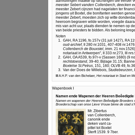
aanvullingen maakte op stichtingen die eerder 
meester Sebert vanden Collenberch, deecken eert
meester Zebert cijnzen had nagelaten ter financ
jongens uit Boxtel, die bonifanten werden geno
meester Zebert, moesten zich op witte donderdag
heeroom begraven wilde worden, voegde daaraan
mis van acht uur, plaats dienden te nemen op de
van beide priesters te bidden. Als beloning kreg
Noten
1.
GAH, RA 1196, fo.157v (31 juli 1427), RA 11
oud-archief
, II 280 nr.1031, 407-408 nr.1476
Collenberch de Bouxstel
, imm. 21 nov.1526
notariaat in Antwerpen", II 333 nr.273, III nr
2.
GAH, OA A539, fo.97r-v (Sassen 1680) (9 n
rechtstoestand
, 39-40; Bijlage 31.15; Banne
Boxtelse St.Petrus
, 151, 160; OLVB 49, fo.36
3.
Van der Does de Willebois,
Studiebeurzen
,
A.H.P. van den Bichelaer,
Het notariaat in Stad en M
Wapenboek I
Namen ende Wapenen der Heeren Beêedigde
Namen en wapenen der Heeren Beêedigde Broeders soo
Broederschap van onse Lieve Vrouw binne de stad s
Mr. Zibertus
van Collenberch,
canonik ende
deken vant ca-
pittel tot Boxtel
Sterft 1539. 9 7ber.