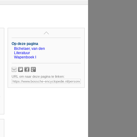
Op deze pagina
Bichelaer, van den
Literatuur
Wapenboek I
URL om naar deze pagina te linken: