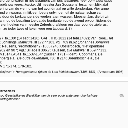
verordend waren in het testament van
des testateurs heer oom, heer ende
ijts der voors. kercke
. Uit meester Jan Goossens’ testament blijkt dat
iering van de viering van het avondmaal op witte donderdag. Vier arme
emd en waarschijnlijk een beurs ontvingen uit de nalatenschap van
 door de kerkgangers de voeten laten wassen. Meester Jan, die bij zijn
 nog de bepaling toe dat de bonifanten op de avond ervoor, tijdens de
 vier hoeken van meester Zeberts grafsteen om daar voor de zielerust
en ze ieder twee el laken voor een tabbaard. 3)
97, fo.130r (14 sept.1426); GAH, THG 1822 (14 febr.1432); Van Rooij,
Het
; Schillings,
Matricule
, III 172 nr.103, vgl. 769 nr.62 (
Johannes Johannis
); Reusens, "Promotions" 2 (1865) 246; Oosterbosch, "Het openbare
s.902 en 907; Vgl.: Bijlage II 306.7; Keussen,
Die Matrikel
, II 659 nr.132.
ov.1514), A541, fo.153v-154r (Sassen 1731) (idem); Coopmans,
De
nberg e.a.,
De oude dekenaten
, I 30, II 214; Dorenbosch e.a.,
De
r.
 IV 171-174, 179-182.
eierij van
's-Hertogenbosch
tijdens de Late Middeleeuwen (1306-1531)
(Amsterdam 1998)
 Broeders
 Geestelijke en Wereltlijke van de seer oude ende seer doorluchtige
85v
'Hertogenbosch