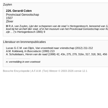
Zuylen
226. Gerardi Colen
Provinciaal Genootschap
1507
Zilver
R.A. van Zuylen,
Lijst der schepenen van de stad 's Hertogenbosch, benoemd van 129
lood bij het archief dier stad, of in het museum van het Provinciaal Genootschap voo
zijn ...
('s-Hertogenbosch 1865) 9
Literatuur en bronnenpublicaties
Lucas G.C.M. van Dijck,
Van vroomheid naar vriendschap
(2012) 211-212
A.M. Koldeweij,
In Buscoducis
(1990) 213
A. Schuttelaars,
Heren van de raad
(1998) 42, 43n, 275, 279, 316n, 317, 318, 361, 456
n: vermelding in een voetnoot
Bossche Encyclopedie |
A.F.A.M. (Ton) Wetzer © 2003-2026 versie 12.1