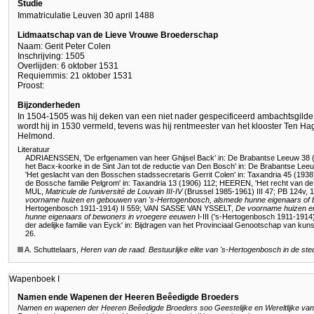
Studie
Immatriculatie Leuven 30 april 1488
Lidmaatschap van de Lieve Vrouwe Broederschap
Naam: Gerit Peter Colen
Inschrijving: 1505
Overlijden: 6 oktober 1531
Requiemmis: 21 oktober 1531
Proost:
Bijzonderheden
In 1504-1505 was hij deken van een niet nader gespecificeerd ambachtsgilde
wordt hij in 1530 vermeld, tevens was hij rentmeester van het klooster Ten Hag
Helmond.
Literatuur
ADRIAENSSEN, 'De erfgenamen van heer Ghijsel Back' in: De Brabantse Leeuw 38 
het Bacx-koorke in de Sint Jan tot de reductie van Den Bosch' in: De Brabantse Lee
'Het geslacht van den Bosschen stadssecretaris Gerrit Colen' in: Taxandria 45 (1938
de Bossche familie Pelgrom' in: Taxandria 13 (1906) 112
;
HEEREN, 'Het recht van de 
MUL,
Matricule de l'université de Louvain III-IV
(Brussel 1985-1961) III 47
;
PB 124v, 1
voorname huizen en gebouwen van
's-Hertogenbosch
, alsmede hunne eigenaars of
Hertogenbosch 1911-1914) II 559
;
VAN SASSE VAN YSSELT,
De voorname huizen 
hunne eigenaars of bewoners in vroegere eeuwen
I-III ('s-Hertogenbosch 1911-1914)
der adelijke familie van Eyck' in: Bijdragen van het Provinciaal Genootschap van k
26
.
A. Schuttelaars,
Heren van de raad. Bestuurlijke elite van 's-Hertogenbosch in de st
Wapenboek I
Namen ende Wapenen der Heeren Beêedigde Broeders
Namen en wapenen der Heeren Beêedigde Broeders soo Geestelijke en Wereltlijke van