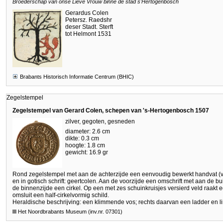
Broederschap van onse Lieve Vrouw binne de stad s'Hertogenbosch
Gerardus Colen
Petersz. Raedshr
deser Stadt. Sterft
tot Helmont 1531
Brabants Historisch Informatie Centrum (BHIC)
Zegelstempel
Zegelstempel van Gerard Colen, schepen van 's-Hertogenbosch 1507
zilver, gegoten, gesneden
diameter: 2.6 cm
dikte: 0.3 cm
hoogte: 1.8 cm
gewicht: 16.9 gr
Rond zegelstempel met aan de achterzijde een eenvoudig bewerkt handvat (
en in gotisch schrift: geertcolen. Aan de voorzijde een omschrift met aan de bu
de binnenzijde een cirkel. Op een met zes schuinkruisjes versierd veld raakt 
omsluit een half-cirkelvormig schild.
Heraldische beschrijving: een klimmende vos; rechts daarvan een ladder en l
Het Noordbrabants Museum (inv.nr. 07301)