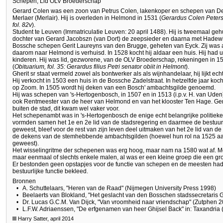
Schepen, Lid OLV Broederschap
Gerard Colen was een zoon van Petrus Colen, lakenkoper en schepen van De
Merlaer (Merlair). Hij is overleden in Helmond in 1531 (
Gerardus Colen Petersz
fol. 82v
).
Student te Leuven (Immatriculatie Leuven: 20 april 1488). Hij is tweemaal geh
dochter van Gerard Jacobszn (van Dort) de zeepsieder en daarna met Hadew
Bossche schepen Gerit Laureyns van den Brugge, geheten van Eyck. Zij was afk
daarom naar Helmond is verhuisd. In 1528 kocht hij aldaar een huis. Hij had ui
kinderen. Hij was lid, gezworene, van de OLV Broederschap, rekeningen in 
(
Obituarium, fol. 35: Gerardus filius Petri senator obiit in Helmont
).
Gherit sr staat vermeld zowel als bontwerker als als wijnhandelaar, hij lijkt ech
Hij verkocht in 1503 een huis in de Bossche Zadelstraat. In hetzelfde jaar koch
op Zoom. In 1505 wordt hij deken van een Bosch' ambachtsgilde genoemd.
Hij was schepen van 's-Hertogenbosch, in 1507 en in 1513 (i.p.v. H. van Ude
ook Rentmeester van de heer van Helmond en van het klooster Ten Hage. Gera
buiten de stad, dit kwam wel vaker voor.
Het schepenambt was in 's-Hertogenbosch de enige echt belangrijke politie
vormden samen het 1e en 2e lid van de stadsregering en daarmee de bestuur
geweest, bleef voor de rest van zijn leven deel uitmaken van het 2e lid van d
de dekens van de stemhebbende ambachtsgilden (hoewel hun rol na 1525 aan
geweest).
Het wisselingritme der schepenen was erg hoog, maar nam na 1580 wat af. M
maar eenmaal of slechts enkele malen, al was er een kleine groep die een gr
Er bestonden geen opstapjes voor de functie van schepen en de meesten had
bestuurlijke functie bekleed.
Bronnen
•
A. Schuttelaars, "Heren van de Raad" (Nijmegen University Press 1998)
•
Beelaerts van Blokland, "Het geslacht van den Bosschen stadssecretaris G
•
Dr. Lucas G.C.M. Van Dijck, "Van vroomheid naar vriendschap" (Zutphen 
•
L.F.W. Adriaenssen, "De erfgenamen van heer Ghijsel Back" in: Taxandria 
Harry Satter, april 2014