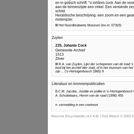
en in gotisch schrift: ^s iohânis cock. Aan de vo
aan de binnenzijde een cirkel. Een versierde zes
schild.
Heraldische beschrijving: een zoom en een gea
molenijzer.
Het Noordbrabants Museum (inv.nr. 07303)
Zuylen
235. Johanis Cock
Gemeente-Archief
1513
Zilver
R.A. van Zuylen,
Lijst der schepenen van de stad '
lood bij het archief dier stad, of in het museum van
zijn ...
('s-Hertogenbosch 1865) 9
Literatuur en bronnenpublicaties
B.C.M. Jacobs,
Justitie en politie in 's-Hertogenbosch
A. Schuttelaars,
Heren van de raad
(1998) 455
n: vermelding in een voetnoot
Bossche Encyclopedie |
A.F.A.M. (Ton) Wetzer © 2003-2