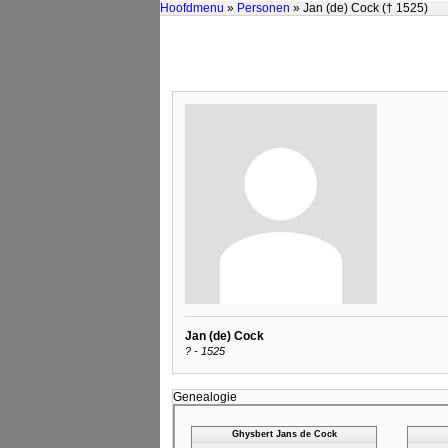
Hoofdmenu
»
Personen
» Jan (de) Cock († 1525)
Jan (de) Cock
? - 1525
Genealogie