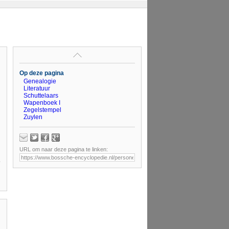
Op deze pagina
Genealogie
Literatuur
Schuttelaars
Wapenboek I
Zegelstempel
Zuylen
URL om naar deze pagina te linken: