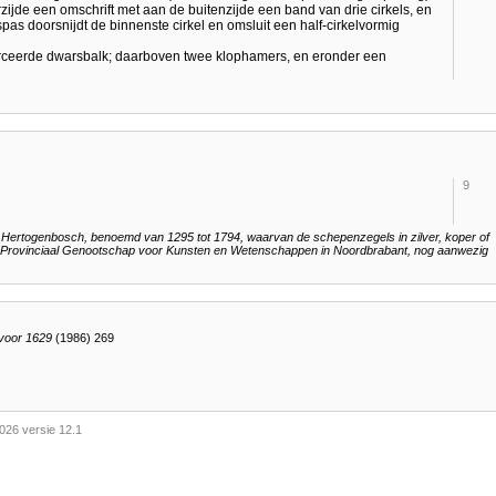
orzijde een omschrift met aan de buitenzijde een band van drie cirkels, en
pas doorsnijdt de binnenste cirkel en omsluit een half-cirkelvormig
rceerde dwarsbalk; daarboven twee klophamers, en eronder een
9
s Hertogenbosch, benoemd van 1295 tot 1794, waarvan de schepenzegels in zilver, koper of
 het Provinciaal Genootschap voor Kunsten en Wetenschappen in Noordbrabant, nog aanwezig
 voor 1629
(1986) 269
026 versie 12.1