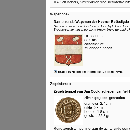
A. Schuttelaars,
Heren van de raad. Bestuurlijke eli
Wapenboek I
Namen ende Wapenen der Heeren Beêedigde
Namen en wapenen der Heeren Beêedigde Broeders soo
Broederschap van onse Lieve Vrouw binne de stad s
Hr. Joannes
de Cock
canonick tot
s'Hertogen-bosch
Brabants Historisch Informatie Centrum (BHIC)
Zegelstempel
Zegelstempel van Jan Cock, schepen van 's-
zilver, gegoten, gesneden
diameter: 2.7 cm
dikte: 0.3 cm
hoogte: 1.8 cm
gewicht: 22.2 gr
Rond zegelstempel met aan de achterzijde een 