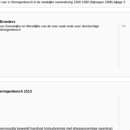
te van 's-Hertogenbosch in de stedelijke samenleving 1500-1580
(Nijmegen 1998) bijlage 3
 Broeders
 Geestelijke en Wereltlijke van de seer oude ende seer doorluchtige
70r
'Hertogenbosch
Hertogenbosch 1513
eenvoudig bewerkt handvat (voluutvormig met driepasvormige opening)