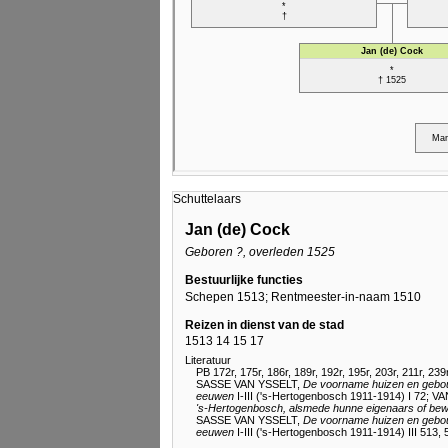
Schuttelaars
Jan (de) Cock
Geboren ?, overleden 1525
Bestuurlijke functies
Schepen 1513; Rentmeester-in-naam 1510
Reizen in dienst van de stad
1513 14 15 17
Literatuur
PB 172r, 175r, 186r, 189r, 192r, 195r, 203r, 211r, 239
SASSE VAN YSSELT,
De voorname huizen en geb
eeuwen
I-III ('s-Hertogenbosch 1911-1914) I 72
;
VA
's-Hertogenbosch
, alsmede hunne eigenaars of be
SASSE VAN YSSELT,
De voorname huizen en geb
eeuwen
I-III ('s-Hertogenbosch 1911-1914) III 513, 