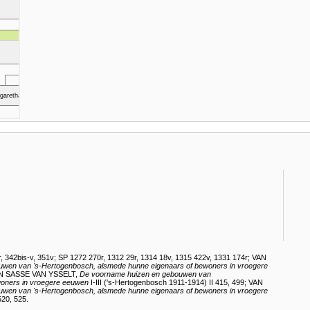
r, 342bis-v, 351v
;
SP 1272 270r, 1312 29r, 1314 18v, 1315 422v, 1331 174r
;
VAN
ouwen van
's-Hertogenbosch
, alsmede hunne eigenaars of bewoners in vroegere
N SASSE VAN YSSELT,
De voorname huizen en gebouwen van
woners in vroegere eeuwen
I-III ('s-Hertogenbosch 1911-1914) II 415, 499
;
VAN
ouwen van
's-Hertogenbosch
, alsmede hunne eigenaars of bewoners in vroegere
520, 525
.