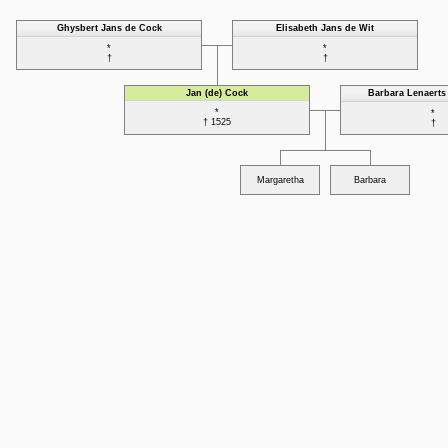
Ghysbert Jans de Cock
Elisabeth Jans de Wit
*
*
†
†
Jan (de) Cock
Barbara Lenaerts
*
*
† 1525
†
Margaretha
Barbara