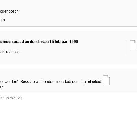
rtogenbosch
den
gemeenteraad op donderdag 15 februari 1996
als raadslid.
o geworden' : Bossche wethouders met stadspenning uitgeluid
17
026 versie 12.1