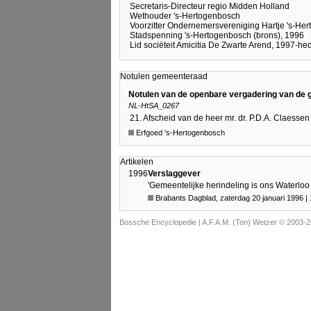
Secretaris-Directeur regio Midden Holland
Wethouder 's-Hertogenbosch
Voorzitter Ondernemersvereniging Hartje 's-He
Stadspenning 's-Hertogenbosch (brons), 1996
Lid sociëteit Amicitia De Zwarte Arend, 1997-he
Notulen gemeenteraad
Notulen van de openbare vergadering van de 
NL-HtSA_0267
21. Afscheid van de heer mr. dr. P.D.A. Claessen 
Erfgoed 's-Hertogenbosch
Artikelen
1996
Verslaggever
'Gemeentelijke herindeling is ons Waterlo
Brabants Dagblad, zaterdag 20 januari 1996 | 
Bossche Encyclopedie |
A.F.A.M. (Ton) Wetzer © 2003-2