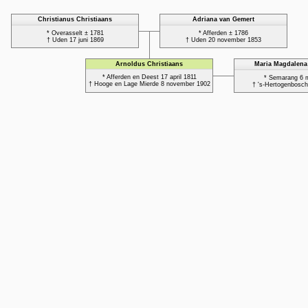
Christianus Christiaans
Adriana van Gemert
* Overasselt ± 1781
* Afferden ± 1786
† Uden 17 juni 1869
† Uden 20 november 1853
Arnoldus Christiaans
Maria Magdalena
* Afferden en Deest 17 april 1811
* Semarang 6 
† Hooge en Lage Mierde 8 november 1902
† 's-Hertogenbosch 