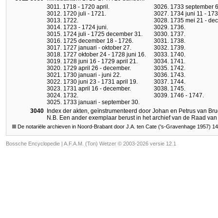
3011. 1718 - 1720 april.
3026. 1733 september 6 
3012. 1720 juli - 1721.
3027. 1734 juni 11 - 17
3013. 1722.
3028. 1735 mei 21 - de
3014. 1723 - 1724 juni.
3029. 1736.
3015. 1724 juli - 1725 december 31.
3030. 1737.
3016. 1725 december 18 - 1726.
3031. 1738.
3017. 1727 januari - oktober 27.
3032. 1739.
3018. 1727 oktober 24 - 1728 juni 16.
3033. 1740.
3019. 1728 juni 16 - 1729 april 21.
3034. 1741.
3020. 1729 april 26 - december.
3035. 1742.
3021. 1730 januari - juni 22.
3036. 1743.
3022. 1730 juni 23 - 1731 april 19.
3037. 1744.
3023. 1731 april 16 - december.
3038. 1745.
3024. 1732.
3039. 1746 - 1747.
3025. 1733 januari - september 30.
3040
Index der akten, geïnstrumenteerd door Johan en Petrus van Bru
N.B. Een ander exemplaar berust in het archief van de Raad van 
De notariële archieven in Noord-Brabant door J.A. ten Cate ('s-Gravenhage 1957) 1
Bossche Encyclopedie |
A.F.A.M. (Ton) Wetzer © 2003-2026 versie 12.1