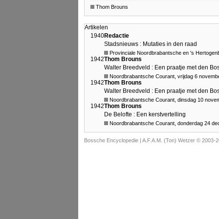
Thom Brouns
Artikelen
1940
Redactie
Stadsnieuws : Mutaties in den raad
Provinciale Noordbrabantsche en 's Hertogen
1942
Thom Brouns
Walter Breedveld : Een praatje met den Bo
Noordbrabantsche Courant, vrijdag 6 novemb
1942
Thom Brouns
Walter Breedveld : Een praatje met den Bo
Noordbrabantsche Courant, dinsdag 10 nove
1942
Thom Brouns
De Belofte : Een kerstvertelling
Noordbrabantsche Courant, donderdag 24 d
Bossche Encyclopedie |
A.F.A.M. (Ton) Wetzer © 2003-2