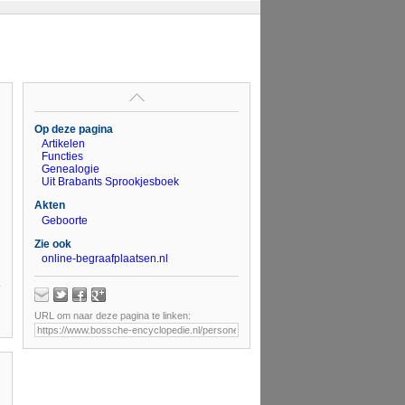
Op deze pagina
Artikelen
Functies
Genealogie
Uit Brabants Sprookjesboek
Akten
Geboorte
Zie ook
online-begraafplaatsen.nl
URL om naar deze pagina te linken: