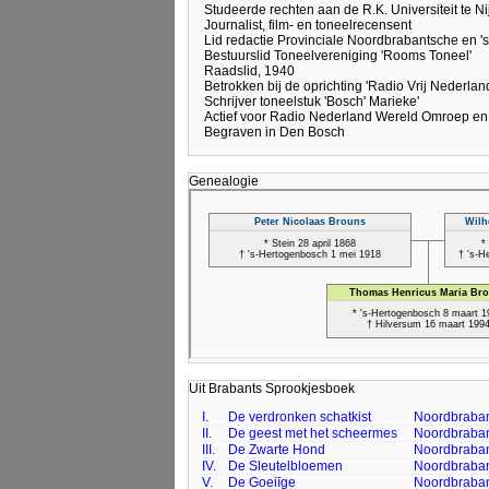
Studeerde rechten aan de R.K. Universiteit te 
Journalist, film- en toneelrecensent
Lid redactie Provinciale Noordbrabantsche en 
Bestuurslid Toneelvereniging 'Rooms Toneel'
Raadslid, 1940
Betrokken bij de oprichting 'Radio Vrij Nederlan
Schrijver toneelstuk 'Bosch' Marieke'
Actief voor Radio Nederland Wereld Omroep e
Begraven in Den Bosch
Genealogie
Uit Brabants Sprookjesboek
I.
De verdronken schatkist
Noordbraban
II.
De geest met het scheermes
Noordbraban
III.
De Zwarte Hond
Noordbraban
IV.
De Sleutelbloemen
Noordbraban
V.
De Goeiīge
Noordbraban