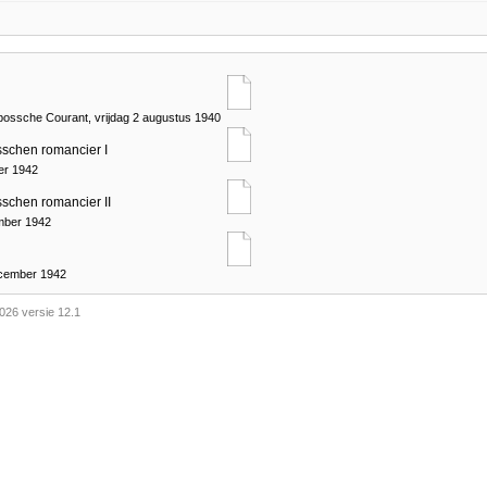
bossche Courant, vrijdag 2 augustus 1940
sschen romancier I
er 1942
sschen romancier II
mber 1942
ecember 1942
026 versie 12.1