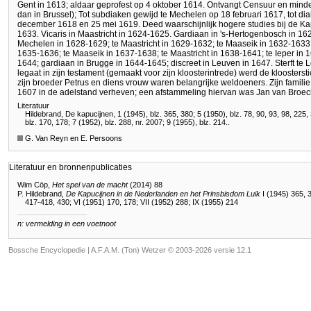
Gent in 1613; aldaar geprofest op 4 oktober 1614. Ontvangt Censuur en mind
dan in Brussel); Tot subdiaken gewijd te Mechelen op 18 februari 1617, tot dia
december 1618 en 25 mei 1619. Deed waarschijnlijk hogere studies bij de Ka
1633. Vicaris in Maastricht in 1624-1625. Gardiaan in 's-Hertogenbosch in 162
Mechelen in 1628-1629; te Maastricht in 1629-1632; te Maaseik in 1632-1633;
1635-1636; te Maaseik in 1637-1638; te Maastricht in 1638-1641; te Ieper in
1644; gardiaan in Brugge in 1644-1645; discreet in Leuven in 1647. Sterft t
legaat in zijn testament (gemaakt voor zijn kloosterintrede) werd de kloosters
zijn broeder Petrus en diens vrouw waren belangrijke weldoeners. Zijn familie
1607 in de adelstand verheven; een afstammeling hiervan was Jan van Broec
Literatuur
Hildebrand, De kapucijnen, 1 (1945), blz. 365, 380; 5 (1950), blz. 78, 90, 93, 98, 225
blz. 170, 178; 7 (1952), blz. 288, nr. 2007; 9 (1955), blz. 214..
G. Van Reyn en E. Persoons
Literatuur en bronnenpublicaties
Wim Cöp,
Het spel van de macht
(2014) 88
P. Hildebrand,
De Kapucijnen in de Nederlanden en het Prinsbisdom Luik
I (1945) 365, 3
417-418, 430; VI (1951) 170, 178; VII (1952) 288; IX (1955) 214
n: vermelding in een voetnoot
Bossche Encyclopedie |
A.F.A.M. (Ton) Wetzer © 2003-2026 versie 12.1