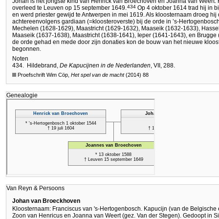
Johan is het jongste kind van Henrick van Broechoven en Joanna van Weert. 
434
overleed te Leuven op 15 september 1649.
Op 4 oktober 1614 trad hij in b
en werd priester gewijd te Antwerpen in mei 1619. Als kloosternaam droeg hij
achtereenvolgens gardiaan (=kloosteroverste) bij de orde in ’s-Hertogenbosc
Mechelen (1628-1629), Maastricht (1629-1632), Maaseik (1632-1633), Hasse
Maaseik (1637-1638), Maastricht (1638-1641), Ieper (1641-1643), en Brugge (
de orde gehad en mede door zijn donaties kon de bouw van het nieuwe kloos
begonnen.
Noten
434.
Hildebrand,
De Kapucijnen in de Nederlanden
, VII, 288.
Proefschrift Wim Cöp,
Het spel van de macht
(2014) 88
Genealogie
Van Reyn & Persoons
Johan van Broeckhoven
Kloosternaam: Franciscus van 's-Hertogenbosch. Kapucijn (van de Belgische 
Zoon van Henricus en Joanna van Weert (gez. Van der Stegen). Gedoopt in Sin