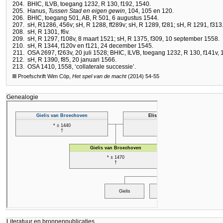
204.
BHIC, ILVB, toegang 1232, R 130, f192, 1540.
205.
Hanus,
Tussen Stad en eigen gewin
, 104, 105 en 120.
206.
BHIC, toegang 501, AB, R 501, 6 augustus 1544.
207.
sH, R1286, 456v; sH, R 1288, ff289v; sH, R 1289, f281; sH, R 1291, f313
208.
sH, R 1301, f6v.
209.
sH, R 1297, f108v, 8 maart 1521; sH, R 1375, f309, 10 september 1558.
210.
sH, R 1344, f120v en f121, 24 december 1545.
211.
OSA 2697, f263v, 20 juli 1528; BHIC, ILVB, toegang 1232, R 130, f141v, 
212.
sH, R 1390, f85, 20 januari 1566.
213.
OSA 1410, 1558, ‘collaterale successie’.
Proefschrift Wim Cöp,
Het spel van de macht
(2014) 54-55
Genealogie
Literatuur en bronnenpublicaties