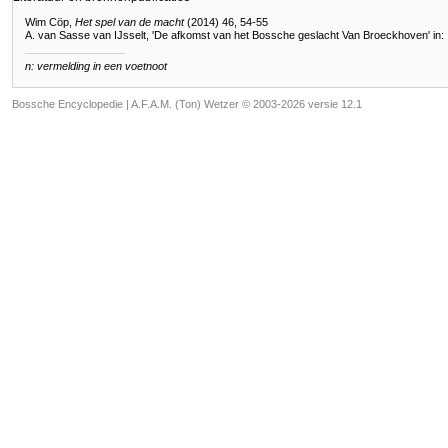
Wim Cöp,
Het spel van de macht
(2014) 46, 54-55
A. van Sasse van IJsselt, 'De afkomst van het Bossche geslacht Van Broeckhoven' in:
n: vermelding in een voetnoot
Bossche Encyclopedie |
A.F.A.M. (Ton) Wetzer © 2003-2026 versie 12.1