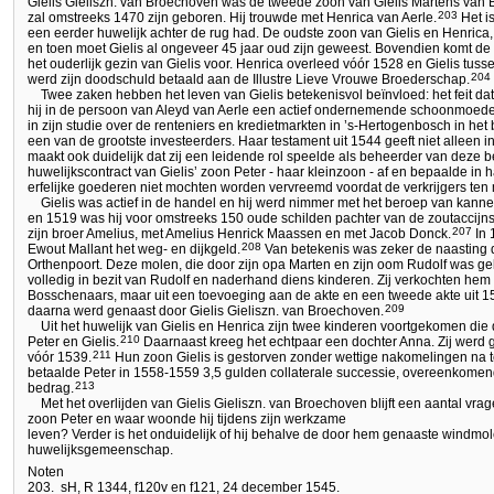
Gielis Gieliszn. van Broechoven was de tweede zoon van Gielis Martens van 
203
zal omstreeks 1470 zijn geboren. Hij trouwde met Henrica van Aerle.
Het is
een eerder huwelijk achter de rug had. De oudste zoon van Gielis en Henrica,
en toen moet Gielis al ongeveer 45 jaar oud zijn geweest. Bovendien komt de
het ouderlijk gezin van Gielis voor. Henrica overleed vóór 1528 en Gielis tuss
204
werd zijn doodschuld betaald aan de Illustre Lieve Vrouwe Broederschap.
Twee zaken hebben het leven van Gielis betekenisvol beïnvloed: het feit dat 
hij in de persoon van Aleyd van Aerle een actief ondernemende schoonmoe
in zijn studie over de renteniers en kredietmarkten in ’s-Hertogenbosch in he
een van de grootste investeerders. Haar testament uit 1544 geeft niet alleen inz
maakt ook duidelijk dat zij een leidende rol speelde als beheerder van deze be
huwelijkscontract van Gielis’ zoon Peter - haar kleinzoon - af en bepaalde in
erfelijke goederen niet mochten worden vervreemd voordat de verkrijgers ten 
Gielis was actief in de handel en hij werd nimmer met het beroep van kann
en 1519 was hij voor omstreeks 150 oude schilden pachter van de zoutaccijn
207
zijn broer Amelius, met Amelius Henrick Maassen en met Jacob Donck.
In 
208
Ewout Mallant het weg- en dijkgeld.
Van betekenis was zeker de naasting 
Orthenpoort. Deze molen, die door zijn opa Marten en zijn oom Rudolf was 
volledig in bezit van Rudolf en naderhand diens kinderen. Zij verkochten hem
Bosschenaars, maar uit een toevoeging aan de akte en een tweede akte uit 155
209
daarna werd genaast door Gielis Gieliszn. van Broechoven.
Uit het huwelijk van Gielis en Henrica zijn twee kinderen voortgekomen die
210
Peter en Gielis.
Daarnaast kreeg het echtpaar een dochter Anna. Zij werd 
211
vóór 1539.
Hun zoon Gielis is gestorven zonder wettige nakomelingen na te
betaalde Peter in 1558-1559 3,5 gulden collaterale successie, overeenkomend
213
bedrag.
Met het overlijden van Gielis Gieliszn. van Broechoven blijft een aantal vr
zoon Peter en waar woonde hij tijdens zijn werkzame
leven? Verder is het onduidelijk of hij behalve de door hem genaaste windm
huwelijksgemeenschap.
Noten
203.
sH, R 1344, f120v en f121, 24 december 1545.