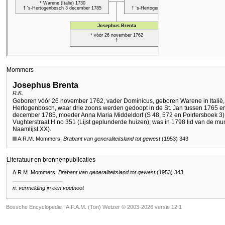
Mommers
Josephus Brenta
R.K.
Geboren vóór 26 november 1762, vader Dominicus, geboren Warene in Italië, 
Hertogenbosch, waar drie zoons werden gedoopt in de St. Jan tussen 1765 e
december 1785, moeder Anna Maria Middeldorf (S 48, 572 en Poirtersboek 3);
Vughterstraat H no 351 (Lijst geplunderde huizen); was in 1798 lid van de mun
Naamlijst XX).
A.R.M. Mommers,
Brabant van generaliteitsland tot gewest
(1953) 343
Literatuur en bronnenpublicaties
A.R.M. Mommers,
Brabant van generaliteitsland tot gewest
(1953) 343
n: vermelding in een voetnoot
Bossche Encyclopedie |
A.F.A.M. (Ton) Wetzer © 2003-2026 versie 12.1