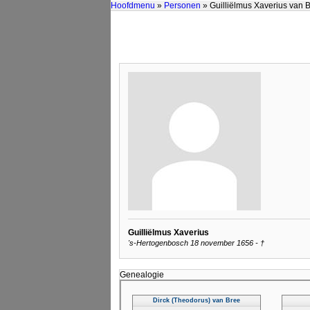
Hoofdmenu
»
Personen
» Guilliëlmus Xaverius van 
Guilliëlmus Xaverius
's-Hertogenbosch 18 november 1656 - †
Genealogie