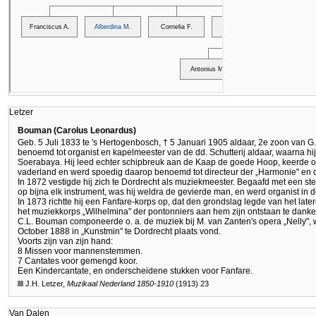
Letzer
Bouman (Carolus Leonardus)
Geb. 5 Juli 1833 te 's Hertogenbosch, † 5 Januari 1905 aldaar, 2e zoon van G
benoemd tot organist en kapelmeester van de dd. Schutterij aldaar, waarna hi
Soerabaya. Hij leed echter schipbreuk aan de Kaap de goede Hoop, keerde op
vaderland en werd spoedig daarop benoemd tot directeur der „Harmonie" en d
In 1872 vestigde hij zich te Dordrecht als muziekmeester. Begaafd met een s
op bijna elk instrument, was hij weldra de gevierde man, en werd organist in d
In 1873 richtte hij een Fanfare-korps op, dat den grondslag legde van het late
het muziekkorps „Wilhelmina" der pontonniers aan hem zijn ontstaan te danke
C.L. Bouman componeerde o. a. de muziek bij M. van Zanten's opera „Nelly",
October 1888 in „Kunstmin" te Dordrecht plaats vond.
Voorts zijn van zijn hand:
8 Missen voor mannenstemmen.
7 Cantates voor gemengd koor.
Een Kindercantate, en onderscheidene stukken voor Fanfare.
J.H. Letzer,
Muzikaal Nederland 1850-1910
(1913) 23
Van Dalen