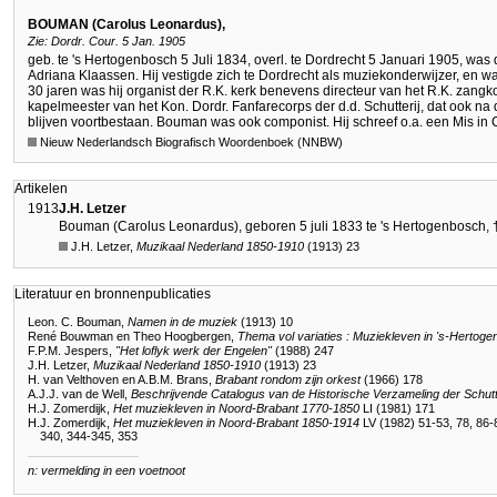
BOUMAN (Carolus Leonardus),
Zie: Dordr. Cour. 5 Jan. 1905
geb. te 's Hertogenbosch 5 Juli 1834, overl. te Dordrecht 5 Januari 1905, w
Adriana Klaassen. Hij vestigde zich te Dordrecht als muziekonderwijzer, en w
30 jaren was hij organist der R.K. kerk benevens directeur van het R.K. zangko
kapelmeester van het Kon. Dordr. Fanfarecorps der d.d. Schutterij, dat ook na d
blijven voortbestaan. Bouman was ook componist. Hij schreef o.a. een Mis in 
Nieuw Nederlandsch Biografisch Woordenboek (NNBW)
Artikelen
1913
J.H. Letzer
Bouman (Carolus Leonardus), geboren 5 juli 1833 te 's Hertogenbosch, † 5
J.H. Letzer,
Muzikaal Nederland 1850-1910
(1913) 23
Literatuur en bronnenpublicaties
Leon. C. Bouman,
Namen in de muziek
(1913) 10
René Bouwman en Theo Hoogbergen,
Thema vol variaties : Muziekleven in 's-Hertog
F.P.M. Jespers,
"Het loflyk werk der Engelen"
(1988) 247
J.H. Letzer,
Muzikaal Nederland 1850-1910
(1913) 23
H. van Velthoven en A.B.M. Brans,
Brabant rondom zijn orkest
(1966) 178
A.J.J. van de Well,
Beschrijvende Catalogus van de Historische Verzameling der Schutt
H.J. Zomerdijk,
Het muziekleven in Noord-Brabant 1770-1850
LI (1981) 171
H.J. Zomerdijk,
Het muziekleven in Noord-Brabant 1850-1914
LV (1982) 51-53, 78, 86-8
340, 344-345, 353
n: vermelding in een voetnoot