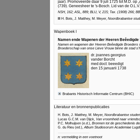
jaar). Promoveerde daar 9 juli 1725 tot M.D. op 
(739). Geneesheer te 's-Bosch. Lid van de O.L.V
NSH, 162; ASL, 889; BLU, V, 215; Tax. (1908) 266; B
H. Bots, J. Matthey, M. Meyer,
Noordbrabantse stud
Wapenboek I
Namen ende Wapenen der Heeren Beêedigde
Namen en wapenen der Heeren Beêedigde Broeders soo
Broederschap van onse Lieve Vrouw binne de stad s
dr. joannes georgius
vander Borcht
med:doct: beeedigt
den 15 januarii 1738
Brabants Historisch Informatie Centrum (BHIC)
Literatuur en bronnenpublicaties
H. Bots, J. Matthey, M. Meyer,
Noordbrabantse studen
Lucas G.C.M. van Dijck,
Van vroomheid naar vriends
P.C. Molhuijsen (e.d.),
Bronnen tot de geschiedenis der
G. du Rieu (ed.),
Album Studiosorum Academiae L
n: vermelding in een voetnoot