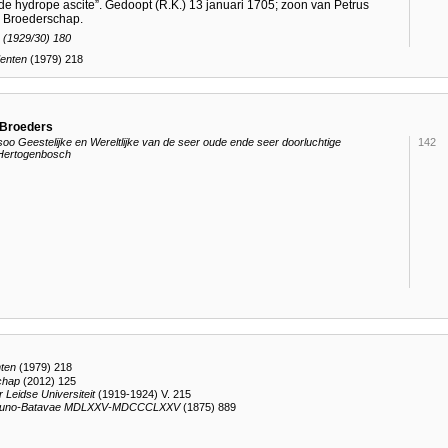
„de hydrope ascite”. Gedoopt (R.K.) 13 januari 1705; zoon van Petrus
. Broederschap.
B (1929/30) 180
enten
(1979) 218
 Broeders
 Geestelijke en Wereltlijke van de seer oude ende seer doorluchtige
142
'Hertogenbosch
ten
(1979) 218
chap
(2012) 125
 Leidse Universiteit
(1919-1924) V. 215
ugduno-Batavae MDLXXV-MDCCCLXXV
(1875) 889