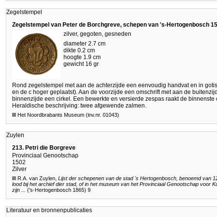
Zegelstempel
Zegelstempel van Peter de Borchgreve, schepen van 's-Hertogenbosch 1
zilver, gegoten, gesneden
diameter 2.7 cm
dikte 0.2 cm
hoogte 1.9 cm
gewicht 16 gr
Rond zegelstempel met aan de achterzijde een eenvoudig handvat en in gotisch
en de c hoger geplaatst). Aan de voorzijde een omschrift met aan de buitenzi
binnenzijde een cirkel. Een bewerkte en versierde zespas raakt de binnenste c
Heraldische beschrijving: twee afgewende zalmen.
Het Noordbrabants Museum (inv.nr. 01043)
Zuylen
213. Petri die Borgreve
Provinciaal Genootschap
1502
Zilver
R.A. van Zuylen,
Lijst der schepenen van de stad 's Hertogenbosch, benoemd van 129
lood bij het archief dier stad, of in het museum van het Provinciaal Genootschap voo
zijn ...
('s-Hertogenbosch 1865) 9
Literatuur en bronnenpublicaties