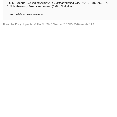
B.C.M. Jacobs,
Justitie en politie in 's-Hertogenbosch voor 1629
(1986) 269, 270
A. Schuttelaars,
Heren van de raad
(1998) 304, 452
n: vermelding in een voetnoot
Bossche Encyclopedie |
A.F.A.M. (Ton) Wetzer © 2003-2026 versie 12.1