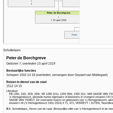
Schuttelaars
Peter de Borchgreve
Geboren ?, overleden 15 april 1519
Bestuurlijke functies
Schepen 1502 14 18 (overleden, vervangen door Goyaert van Middegael)
Reizen in dienst van de stad
1512 14 15
Literatuur
PB 130v, 192r, 263r, 294r
;
SR 1280 221v, 1293 384r, 1300 111r
;
VAN SASSE VAN YS
's-Hertogenbosch
, alsmede hunne eigenaars of bewoners in vroegere eeuwen
I-III 
SASSE VAN YSSELT,
De voorname huizen en gebouwen van
's-Hertogenbosch
, al
eeuwen
I-III ('s-Hertogenbosch 1911-1914) II 71, 471
;
VERREYT / JUTEN, 'Noordbraba
A. Schuttelaars,
Heren van de raad. Bestuurlijke elite van 's-Hertogenbosch in de st