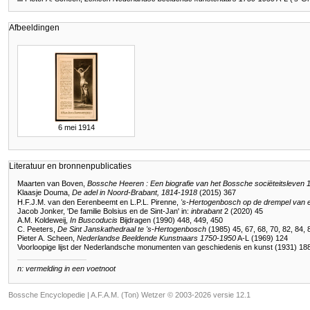
Afbeeldingen
6 mei 1914
Literatuur en bronnenpublicaties
Maarten van Boven,
Bossche Heeren : Een biografie van het Bossche sociëteitsleven
Klaasje Douma,
De adel in Noord-Brabant, 1814-1918
(2015) 367
H.F.J.M. van den Eerenbeemt en L.P.L. Pirenne,
's-Hertogenbosch op de drempel van e
Jacob Jonker, 'De familie Bolsius en de Sint-Jan' in:
inbrabant
2 (2020) 45
A.M. Koldeweij,
In Buscoducis
Bijdragen (1990) 448, 449, 450
C. Peeters,
De Sint Janskathedraal te 's-Hertogenbosch
(1985) 45, 67, 68, 70, 82, 84, 
Pieter A. Scheen,
Nederlandse Beeldende Kunstnaars 1750-1950
A-L (1969) 124
Voorloopige lijst der Nederlandsche monumenten van geschiedenis en kunst (1931) 18
n: vermelding in een voetnoot
Bossche Encyclopedie |
A.F.A.M. (Ton) Wetzer © 2003-2026 versie 12.1