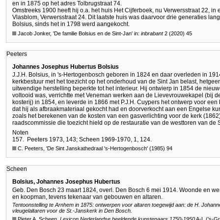
en in 1875 op het adres Tolbrugstraat 74.
Omstreeks 1900 heeft hij o.a. het huis Het Cijferboek, nu Verwersstraat 22, 
Vlasblom, Verwersstraat 24. Dit laatste huis was daarvoor drie generaties lan
Bolsius, sinds het in 1798 werd aangekocht.
Jacob Jonker, 'De familie Bolsius en de Sint-Jan' in:
inbrabant
2 (2020) 45
Peeters
Johannes Josephus Hubertus Bolsius
J.J.H. Bolsius, in 's-Hertogenbosch geboren in 1824 en daar overleden in 19
kerkbestuur met het toezicht op het onderhoud van de Sint Jan belast, hetgeen
uitwendige herstelling beperkte tot het interieur. Hij ontwierp in 1854 de nie
voltooid was, verrichtte met Veneman werken aan de Lievevrouwekapel (bij de 
kosterij) in 1854, en leverde in 1866 met P.J.H. Cuypers het ontwerp voor een 
dat hij als afbraakmateriaal gekocht had en doorverkocht aan een Engelse kuns
zoals het berekenen van de kosten van een gasverlichting voor de kerk (1862).
raadscommissie die toezicht hield op de restauratie van de westtoren van de 
Noten
157.
Peeters 1973, 143; Scheen 1969-1970, 1, 124.
C. Peeters, 'De Sint Janskathedraal 's-Hertogenbosch' (1985) 94
Scheen
Bolsius, Johannes Josephus Hubertus
Geb. Den Bosch 23 maart 1824, overl. Den Bosch 6 mei 1914. Woonde en wer
en koopman, tevens tekenaar van gebouwen en altaren.
Tentoonstelling te Arnhem in 1875: ontwerpen voor altaren toegewijd aan: de H. Johann
vleugelaltaren voor de St.-Janskerk in Den Bosch.
Pieter A. Scheen,
Lexicon Nederlandse beeldende kunstenaars 1750-1950
A-L ('s-G