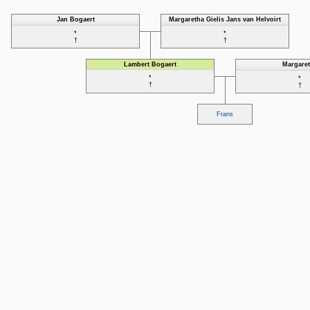
Jan Bogaert
Margaretha Gielis Jans van Helvoirt
*
*
†
†
Lambert Bogaert
Margare
*
*
†
†
Frans