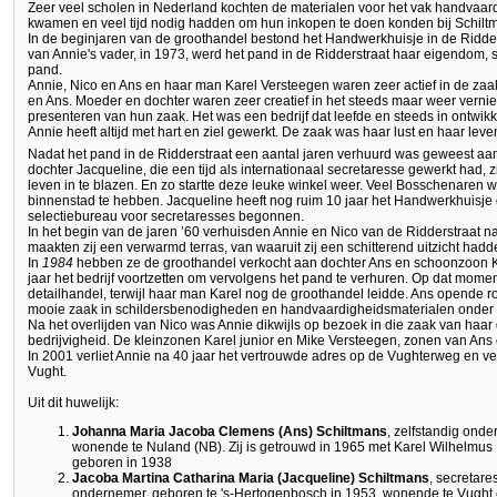
Zeer veel scholen in Nederland kochten de materialen voor het vak handvaard
kwamen en veel tijd nodig hadden om hun inkopen te doen konden bij Schiltm
In de beginjaren van de groothandel bestond het Handwerkhuisje in de Ridder
van Annie's vader, in 1973, werd het pand in de Ridderstraat haar eigendom, 
pand.
Annie, Nico en Ans en haar man Karel Versteegen waren zeer actief in de zaak.
en Ans. Moeder en dochter waren zeer creatief in het steeds maar weer vernie
presenteren van hun zaak. Het was een bedrijf dat leefde en steeds in ontwikk
Annie heeft altijd met hart en ziel gewerkt. De zaak was haar lust en haar leve
Nadat het pand in de Ridderstraat een aantal jaren verhuurd was geweest aan
dochter Jacqueline, die een tijd als internationaal secretaresse gewerkt had
leven in te blazen. En zo startte deze leuke winkel weer. Veel Bosschenaren war
binnenstad te hebben. Jacqueline heeft nog ruim 10 jaar het Handwerkhuisje
selectiebureau voor secretaresses begonnen.
In het begin van de jaren ’60 verhuisden Annie en Nico van de Ridderstraat n
maakten zij een verwarmd terras, van waaruit zij een schitterend uitzicht had
In
1984
hebben ze de groothandel verkocht aan dochter Ans en schoonzoon Ka
jaar het bedrijf voortzetten om vervolgens het pand te verhuren. Op dat mome
detailhandel, terwijl haar man Karel nog de groothandel leidde. Ans opende 
mooie zaak in schildersbenodigheden en handvaardigheidsmaterialen onder
Na het overlijden van Nico was Annie dikwijls op bezoek in die zaak van haar 
bedrijvigheid. De kleinzonen Karel junior en Mike Versteegen, zonen van Ans e
In 2001 verliet Annie na 40 jaar het vertrouwde adres op de Vughterweg en v
Vught.
Uit dit huwelijk:
Johanna Maria Jacoba Clemens (Ans) Schiltmans
, zelfstandig ond
wonende te Nuland (NB). Zij is getrouwd in 1965 met Karel Wilhelmus
geboren in 1938
Jacoba Martina Catharina Maria (Jacqueline) Schiltmans
, secretare
ondernemer, geboren te 's-Hertogenbosch in 1953, wonende te Vught e