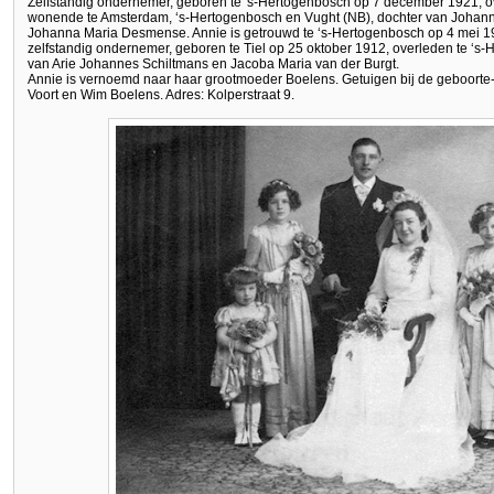
Zelfstandig ondernemer, geboren te 's-Hertogenbosch op 7 december 1921, o
wonende te Amsterdam, ‘s-Hertogenbosch en Vught (NB), dochter van Johan
Johanna Maria Desmense. Annie is getrouwd te ‘s-Hertogenbosch op 4 mei 19
zelfstandig ondernemer, geboren te Tiel op 25 oktober 1912, overleden te ‘
van Arie Johannes Schiltmans en Jacoba Maria van der Burgt.
Annie is vernoemd naar haar grootmoeder Boelens. Getuigen bij de geboorte
Voort en Wim Boelens. Adres: Kolperstraat 9.