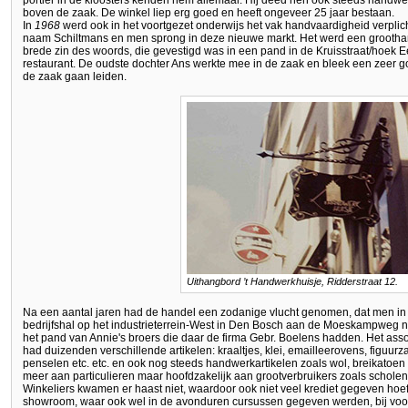
boven de zaak. De winkel liep erg goed en heeft ongeveer 25 jaar bestaan.
In
1968
werd ook in het voortgezet onderwijs het vak handvaardigheid verplic
naam Schiltmans en men sprong in deze nieuwe markt. Het werd een grootha
brede zin des woords, die gevestigd was in een pand in de Kruisstraat/hoek Ee
restaurant. De oudste dochter Ans werkte mee in de zaak en bleek een zeer g
de zaak gaan leiden.
Uithangbord ’t Handwerkhuisje, Ridderstraat 12.
Na een aantal jaren had de handel een zodanige vlucht genomen, dat men i
bedrijfshal op het industrieterrein-West in Den Bosch aan de Moeskampweg nr
het pand van Annie's broers die daar de firma Gebr. Boelens hadden. Het asso
had duizenden verschillende artikelen: kraaltjes, klei, emailleerovens, figuurz
penselen etc. etc. en ook nog steeds handwerkartikelen zoals wol, breikatoen 
meer aan particulieren maar hoofdzakelijk aan grootverbruikers zoals scholen
Winkeliers kwamen er haast niet, waardoor ook niet veel krediet gegeven hoe
showroom, waar ook wel in de avonduren cursussen gegeven werden, bij vo