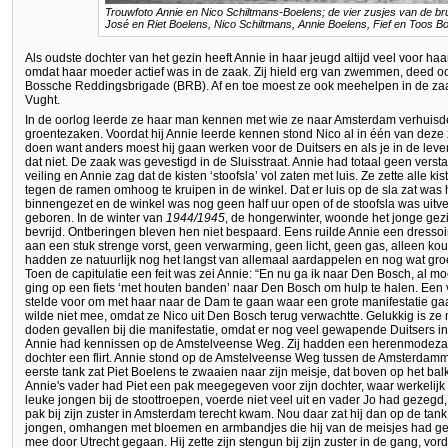
Trouwfoto Annie en Nico Schiltmans-Boelens; de vier zusjes van de brui
José en Riet Boelens, Nico Schiltmans, Annie Boelens, Fief en Toos B
Als oudste dochter van het gezin heeft Annie in haar jeugd altijd veel voor ha
omdat haar moeder actief was in de zaak. Zij hield erg van zwemmen, deed o
Bossche Reddingsbrigade (BRB). Af en toe moest ze ook meehelpen in de zaak. Z
Vught.
In de oorlog leerde ze haar man kennen met wie ze naar Amsterdam verhuis
groentezaken. Voordat hij Annie leerde kennen stond Nico al in één van deze 
doen want anders moest hij gaan werken voor de Duitsers en als je in de l
dat niet. De zaak was gevestigd in de Sluisstraat. Annie had totaal geen vers
veiling en Annie zag dat de kisten ‘stoofsla’ vol zaten met luis. Ze zette alle 
tegen de ramen omhoog te kruipen in de winkel. Dat er luis op de sla zat was
binnengezet en de winkel was nog geen half uur open of de stoofsla was uitv
geboren. In de winter van
1944/1945
, de hongerwinter, woonde het jonge gez
bevrijd. Ontberingen bleven hen niet bespaard. Eens ruilde Annie een dresso
aan een stuk strenge vorst, geen verwarming, geen licht, geen gas, alleen koud
hadden ze natuurlijk nog het langst van allemaal aardappelen en nog wat gro
Toen de capitulatie een feit was zei Annie: “En nu ga ik naar Den Bosch, al moe
ging op een fiets ‘met houten banden’ naar Den Bosch om hulp te halen. Een
stelde voor om met haar naar de Dam te gaan waar een grote manifestatie ga
wilde niet mee, omdat ze Nico uit Den Bosch terug verwachtte. Gelukkig is ze 
doden gevallen bij die manifestatie, omdat er nog veel gewapende Duitsers in
Annie had kennissen op de Amstelveense Weg. Zij hadden een herenmodezaak 
dochter een flirt. Annie stond op de Amstelveense Weg tussen de Amsterdamm
eerste tank zat Piet Boelens te zwaaien naar zijn meisje, dat boven op het b
Annie's vader had Piet een pak meegegeven voor zijn dochter, waar werkelijk a
leuke jongen bij de stoottroepen, voerde niet veel uit en vader Jo had gezegd,
pak bij zijn zuster in Amsterdam terecht kwam. Nou daar zat hij dan op de tan
jongen, omhangen met bloemen en armbandjes die hij van de meisjes had gek
mee door Utrecht gegaan. Hij zette zijn stengun bij zijn zuster in de gang, vo