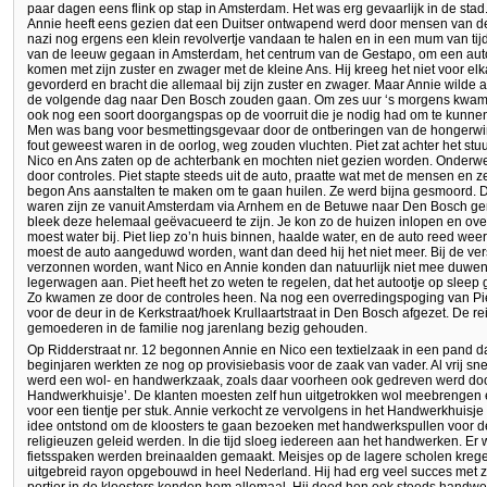
paar dagen eens flink op stap in Amsterdam. Het was erg gevaarlijk in de sta
Annie heeft eens gezien dat een Duitser ontwapend werd door mensen van de 
nazi nog ergens een klein revolvertje vandaan te halen en in een mum van tijd l
van de leeuw gegaan in Amsterdam, het centrum van de Gestapo, om een auto t
komen met zijn zuster en zwager met de kleine Ans. Hij kreeg het niet voor el
gevorderd en bracht die allemaal bij zijn zuster en zwager. Maar Annie wilde a
de volgende dag naar Den Bosch zouden gaan. Om zes uur ‘s morgens kwam P
ook nog een soort doorgangspas op de voorruit die je nodig had om te kunnen
Men was bang voor besmettingsgevaar door de ontberingen van de hongerwin
fout geweest waren in de oorlog, weg zouden vluchten. Piet zat achter het stuu
Nico en Ans zaten op de achterbank en mochten niet gezien worden. Onder
door controles. Piet stapte steeds uit de auto, praatte wat met de mensen en 
begon Ans aanstalten te maken om te gaan huilen. Ze werd bijna gesmoord.
waren zijn ze vanuit Amsterdam via Arnhem en de Betuwe naar Den Bosch g
bleek deze helemaal geëvacueerd te zijn. Je kon zo de huizen inlopen en over
moest water bij. Piet liep zo’n huis binnen, haalde water, en de auto reed we
moest de auto aangeduwd worden, want dan deed hij het niet meer. Bij de ver
verzonnen worden, want Nico en Annie konden dan natuurlijk niet mee duwen
legerwagen aan. Piet heeft het zo weten te regelen, dat het autootje op sle
Zo kwamen ze door de controles heen. Na nog een overredingspoging van Pi
voor de deur in de Kerkstraat/hoek Krullaartstraat in Den Bosch afgezet. De re
gemoederen in de familie nog jarenlang bezig gehouden.
Op Ridderstraat nr. 12 begonnen Annie en Nico een textielzaak in een pand d
beginjaren werkten ze nog op provisiebasis voor de zaak van vader. Al vrij sn
werd een wol- en handwerkzaak, zoals daar voorheen ook gedreven werd do
Handwerkhuisje’. De klanten moesten zelf hun uitgetrokken wol meebrengen en
voor een tientje per stuk. Annie verkocht ze vervolgens in het Handwerkhuisje
idee ontstond om de kloosters te gaan bezoeken met handwerkspullen voor de
religieuzen geleid werden. In die tijd sloeg iedereen aan het handwerken. Er 
fietsspaken werden breinaalden gemaakt. Meisjes op de lagere scholen krege
uitgebreid rayon opgebouwd in heel Nederland. Hij had erg veel succes met zij
portier in de kloosters kenden hem allemaal. Hij deed hen ook steeds handw