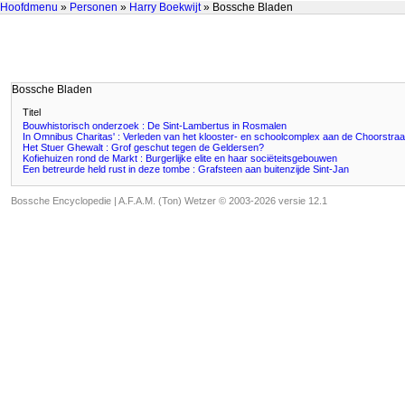
Hoofdmenu
»
Personen
»
Harry Boekwijt
» Bossche Bladen
Bossche Bladen
Titel
Bouwhistorisch onderzoek : De Sint-Lambertus in Rosmalen
In Omnibus Charitas' : Verleden van het klooster- en schoolcomplex aan de Choorstraa
Het Stuer Ghewalt : Grof geschut tegen de Geldersen?
Kofiehuizen rond de Markt : Burgerlijke elite en haar sociëteitsgebouwen
Een betreurde held rust in deze tombe : Grafsteen aan buitenzijde Sint-Jan
Bossche Encyclopedie |
A.F.A.M. (Ton) Wetzer © 2003-2026 versie 12.1