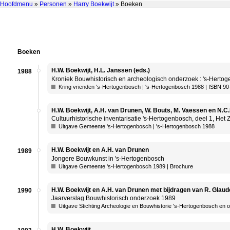
Hoofdmenu
»
Personen
»
Harry Boekwijt
» Boeken
Boeken
H.W. Boekwijt, H.L. Janssen (eds.)
1988
Kroniek Bouwhistorisch en archeologisch onderzoek : 's-Hertog
Kring vrienden 's-Hertogenbosch | 's-Hertogenbosch 1988 | ISBN 9
H.W. Boekwijt, A.H. van Drunen, W. Bouts, M. Vaessen en N.C
Cultuurhistorische inventarisatie 's-Hertogenbosch, deel 1, Het
Uitgave Gemeente 's-Hertogenbosch | 's-Hertogenbosch 1988
H.W. Boekwijt en A.H. van Drunen
1989
Jongere Bouwkunst in 's-Hertogenbosch
Uitgave Gemeente 's-Hertogenbosch 1989 | Brochure
H.W. Boekwijt en A.H. van Drunen met bijdragen van R. Glaude
1990
Jaarverslag Bouwhistorisch onderzoek 1989
Uitgave Stichting Archeologie en Bouwhistorie 's-Hertogenbosch en
H.W. Boekwijt