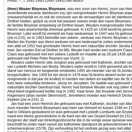
Presb. -- , I. 1492-1493 (1492-1493) Den Bosch
(Heer) Wouter Bloyman, Bloymans
, was een zoon van Henric, zoon van Hen
zeventiende-eeuwse stamboom zou zijn overgrootvader Henric Bloyman wapend
onwaarschijnlijk en zo ook de conclusie van de vervaardiger van de stamboom 
Dinther heeten, gelijck sij oock het waepen voeren ende den naem Bloymans bi
de familie Bloyman simpelweg uit Dinther kwam. Wouters overgrootvader Henr
Henric was waarschijnlijk driemaal getrouwd. In 1425 en 1439 wordt hij gen
Bruessel. Later wordt hij vermeld als haar weduwnaar. In 1447 was hij getro
(zie nr.215), en in 1463 beloofde een zekere
, weduwe van Henric Bloyman, na
Marten der Kynder aan diens weduwe om een bedevaart te zullen ondernemen
een akte uit 1452 had grootvader Henric toen een natuurlijke dochter
Jacoba
b
heer Jan vanden Eel uit Dinther (nr.98). Wouter had verder een oudoom Cla
Claes was getrouwd met een zekere Lysbeth en maakte al op 20 juli 1439 zij
getrouwd met Peter Peter Reyners van Vucht. 1)
Wouters vader Henric (die Jonghe) was getrouwd met Katherijn, dochter van
van Lysbeth Michiels van Breda. Wouters vader wordt in 1459 genoemd als trip
stand van clericus en fungeerde omstreeks 1455 als meester van de St.Joris
boogschutters. Van 1459 tot zijn dood in 1478 was hij tevens absent rector van
resigneerde in dat jaar de kosterij in handen van deken en kapittel van de St
toen twee natuurlijke kinderen, Jacop en Jacopken. De laatste was getrouwd
natuurlijke dochter Geertruyt had. Henric had behalve Wouter ook nog zeker dr
Aleyt bleef ongetrouwd leefde nog in 1492. Haar broer Jan trouwde met Jenn
Hagemans (alias vander Steenvoort). Jennekens moeder was Heilwich Dirckx
Kepken (zie nr.215). 2)
Jan had een zoon Henrick die getrouwd was met Katherijn, dochter van
Mar
zoon meester Henrick Bloeymans was heer van Helvoirt en tussen 1546 en 1
had in Orléans gestudeerd en was getrouwd met Lysbeth Lombarts van Enckenv
naast een kleine gezinshistorie in de trant van die van Goyart Groetart (nr.15
borgeren der stadt van tsHertogenbossche
die in de vorige eeuw opnieuw we
beschrijft hij onder meer vanuit zijn katholieke standpunt de gebeurtenissen t
schermersoproer (1579). Zijn verhouding tot het centrale gezag was niet altij