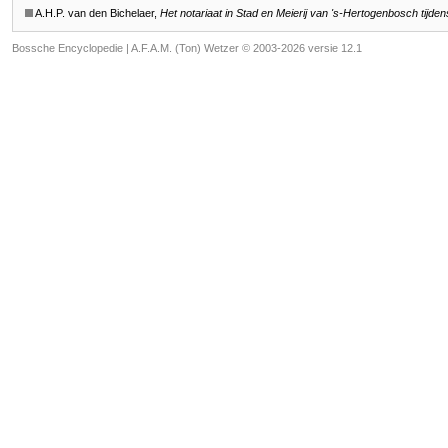
A.H.P. van den Bichelaer,
Het notariaat in Stad en Meierij van
's-Hertogenbosch
tijde
Bossche Encyclopedie |
A.F.A.M. (Ton) Wetzer © 2003-2026 versie 12.1