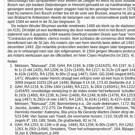
beschuldigd van sympathieën voor Willem de Zwijger en werd hij door solda
Bosch van zijn kasteel Zwijnsbergen in Helvoirt gehaald en op hardhandige w
gevangen werd gezet. Naar eigen zeggen had hij ten gevolge hiervan in 1579
trad hij namens Den Bosch echter toe tot de unie van Brussel, waarna hij al
van Brabant te Antwerpen steeds de belangen van de conservatieve partij beh
april 1584 en werd in de St.Jan begraven. 3)
De notaris Wouter Bloyman werkte omstreeks 1480 als klerk op de stadssec
(nr.415). Dit blijkt uit een kanttekening die door meester Arnt in het Bosch' pro
daterend van 6 augustus 1484 waarbij Geertruyt vanden Grave aan haar "oo
"
Contractus pro Woltero, clerico nostro. Non scribatus de consensu dicti Wolter
beneficiant van de St.Jan. Als notaris zijn van hem slechts twee akten uit 149
december 1493. Zijn notariële protocollen werden twee dagen later toegewez
die ze in ontvangst nam van zijn erfgenamen. In 1504 gingen Wouters protoc
als notaris werkzaam aan de officialiteit, en heer Claes Hoyberchs (nr.182). 4)
Noten
1.
Melssen, "Manuaal", 236; GAH, RA 1194, fo.238r (1424/25), RA 1197, fo.14
fo.1r (3 okt.1435), RA 1209, fo.122v (1439), RA 1217, fo.313v (19 april 144
fo.419r (1455), RA 1256, fo.90v (3 aug.1487); GAH, GG 2046 (regest 845) (
1471: Wouters vader Henric draagt een erfcijns over uit een huis in Dinthe
3069 (regest 1025) (26 juli 1448); Bijlage II 14.18, 173.42 (kwitantie d.d. 
2.
GAH, RA 1216, fo.159v-160r (1446), RA 1221, fo.283r (1450/51), RA 1222, f
(1454/55: onvolledige verwijzing in de index onder het trefwoord ’schutter
fo.163r (1460), RA 1238, fo.244v (1469), RA 1248, fo.68v (1479), RA 1253,
aug.1487), fo.282v (4 mei 1487), RA 1261, fo.424v (1492), fo.427r-428r (3
Melssen, "Manuaal", 236; Bannenberg e.a.,
De oude dekenaten
, I 172; B
3.
Jacobs,
Justitie
, 272-275; De Ridder e.a., "Brabanders", 326; Melssen, "
Henricks moeder:
Kateryna, filia unica fily Gerardy Martins Delen dicty d
523-546; Van Sasse van Ysselt,
De voorname huizen
, I 210; OLVB 49, fo
zegels II", 181-189; Smits,
De grafzerkeb
, 82 nr.74.
4.
GAH, RA 1253, fo.128r-v (6 aug. 1484), RA 1256, fo.90v (1487), RA 1262, f
1263, fo.292r (1494); Smulders, "Over het schepenprotocol", 164; Bijlage II
St.Jan II, Obituarium, p.349.