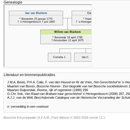
Genealogie
Literatuur en bronnenpublicaties
J.M.A. Boots, P.H.A. Calis, F. van den Heuvel en W. de Vries,
Het Gerechtshof te 's-H
Maarten van Boven,
Bossche Heeren : Een biografie van het Bossche sociëteitsleven
Maarten Duijvendak,
Rooms, rijk of regentesk
(1990) 296
G.Chr. Kok,
Van Raad van Brabant naar gerechtshof 's-Hertogenbosch
(2008) 287, 29
A.J.J. van de Well,
Beschrijvende Catalogus van de Historische Verzameling der Schutt
n: vermelding in een voetnoot
Bossche Encyclopedie |
A.F.A.M. (Ton) Wetzer © 2003-2026 versie 12.1