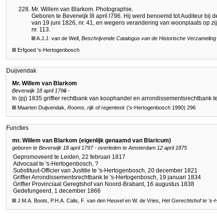
Mr. Willem van Blarkom. Photographie.
Geboren te Beverwijk l8 april l796. Hij werd benoemd tot Auditeur bij de
van 19 juni 1826, nr. 41, en wegens verandering van woonplaats op zij
nr. 113.
A.J.J. van de Well,
Beschrijvende Catalogus van de Historische Verzameling 
Erfgoed 's-Hertogenbosch
Duijvendak
Mr. Willem van Blarkom
Beverwijk 18 april 179
8
-
In (pj) 1835 griffier rechtbank van koophandel en arrondissementsrechtbank t
Maarten Duijvendak,
Rooms, rijk of regentesk
('s-Hertogenbosch 1990) 296
Functies
mr. Willem van Blarkom (eigenlijk genaamd van Blaricum)
geboren te Beverwijk 18 april 1797 - overleden te Amsterdam 12 april 1875
Gepromoveerd te Leiden, 22 februari 1817
Advocaat te 's-Hertogenbosch, ?
Substituut-Officier van Justitie te 's-Hertogenbosch, 20 december 1821
Griffier Arrondissementsrechtbank te 's-Hertogenbosch, 19 januari 1834
Griffier Provinciaal Geregtshof van Noord-Brabant, 16 augustus 1838
Gedefungeerd, 1 december 1866
J.M.A. Boots, P.H.A. Calis, F. van den Heuvel en W. de Vries,
Het Gerechtshof te 's