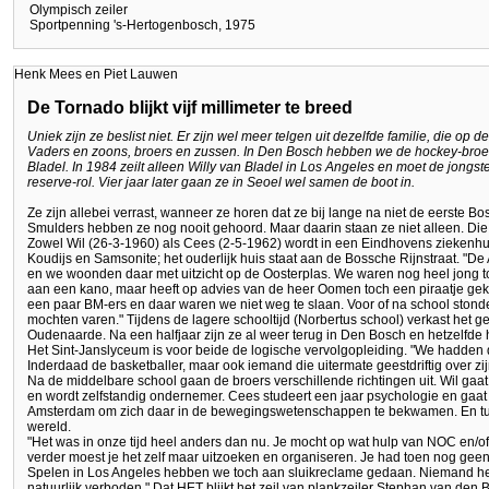
Olympisch zeiler
Sportpenning 's-Hertogenbosch, 1975
Henk Mees en Piet Lauwen
De Tornado blijkt vijf millimeter te breed
Uniek zijn ze beslist niet. Er zijn wel meer telgen uit dezelfde familie, die o
Vaders en zoons, broers en zussen. In Den Bosch hebben we de hockey-broer
Bladel. In 1984 zeilt alleen Willy van Bladel in Los Angeles en moet de jo
reserve-rol. Vier jaar later gaan ze in Seoel wel samen de boot in.
Ze zijn allebei verrast, wanneer ze horen dat ze bij lange na niet de eerste B
Smulders hebben ze nog nooit gehoord. Maar daarin staan ze niet alleen. Die o
Zowel Wil (26-3-1960) als Cees (2-5-1962) wordt in een Eindhovens ziekenhui
Koudijs en Samsonite; het ouderlijk huis staat aan de Bossche Rijnstraat. "
en we woonden daar met uitzicht op de Oosterplas. We waren nog heel jong to
aan een kano, maar heeft op advies van de heer Oomen toch een piraatje ge
een paar BM-ers en daar waren we niet weg te slaan. Voor of na school stond
mochten varen." Tijdens de lagere schooltijd (Norbertus school) verkast het g
Oudenaarde. Na een halfjaar zijn ze al weer terug in Den Bosch en hetzelfde 
Het Sint-Janslyceum is voor beide de logische vervolgopleiding. "We hadden 
Inderdaad de basketballer, maar ook iemand die uitermate geestdriftig over zi
Na de middelbare school gaan de broers verschillende richtingen uit. Wil gaat 
en wordt zelfstandig ondernemer. Cees studeert een jaar psychologie en gaat
Amsterdam om zich daar in de bewegingswetenschappen te bekwamen. En tus
wereld.
"Het was in onze tijd heel anders dan nu. Je mocht op wat hulp van NOC en/o
verder moest je het zelf maar uitzoeken en organiseren. Je had toen nog gee
Spelen in Los Angeles hebben we toch aan sluikreclame gedaan. Niemand he
natuurlijk verboden." Dat HET blijkt het zeil van plankzeiler Stephan van den B