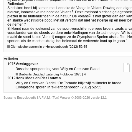
Rotterdam."
Sinds kort heeft hij samen met Lenneke de Voogd in Volans Rowing een eigen 
2
nieuwe, innovatieve roeiboot: de Volans
. Deze roeiboot biedt de gelegenhe
2
plezier in de buitenlucht en in de natuur. De Volans
is niet groter dan een k
en slanke wedstrijdroeiboot. Met dit verschil dat niet het stoeltje op en neer b
de riemen."
Blikkend naar de toekomst van de sport verschillen de twee broers, zoals al v
voorstander van de steeds verdere ontwikkelingen van de technologie. Wil is 
maakt de sport kapot, Van mij mogen ze de Olympische Spelen afschaffen. Het
sporters als de coaches dreigt het helemaal de verkeerde kant op te gaan."
Olympische sporen in s-Hertogenbosch (2012) 52-55
Artikelen
1975
Verslaggever
Bossche sportpenning voor Willy en Cees van Bladel
Brabants Dagblad, zaterdag 4 oktober 1975 | 4
2012
Henk Mees en Piet Lauwen
Willy en Cees van Bladel : De Tornado blijkt vijf millimeter te breed
Olympische sporen in 's-Hertogenbosch (2012) 52-55
Bossche Encyclopedie |
A.F.A.M. (Ton) Wetzer © 2003-2026 versie 12.1