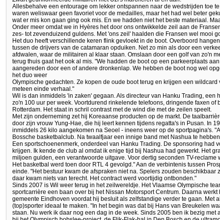
Allesbehalve een entourage om lekker ontspannen naar de wedstrijden toe te 
waren weliswaar geen favoriet voor de medailles, maar het had wel beter gek
wat er mis kon gaan ging ook mis. En we hadden niet het beste materiaal. Maa
Onder meer omdat we in Hyères het door ons ontwikkelde zeil aan de Fransen
zes- tot zevenduizend guldens. Met 'ons zeil' haalden die Fransen wel mooi g
Het duo heeft verschillende keren flink gevloekt in de boot. Overboord hangen
tussen de drijvers van de catamaran opduiken. Net zo min als door een verke
afdwalen, waar de militairen al klaar staan. Omslaan door een golf van zo'n m
terug thuis gaat het ook al mis. "We hadden de boot op een parkeerplaats aa
aangereden door een of andere dronkenlap. We hebben de boot nog wel opgetu
het duo weer
Olympische gedachten. Ze kopen de oude boot terug en krijgen een wildcard v
meteen einde verhaal."
Wil is dan inmiddels 'in zaken' gegaan. Als directeur van Hanku Trading, een
zo'n 100 uur per week. Voortdurend rinkelende telefoons, dringende faxen of b
Rotterdam. Het staat in schril contrast met de wind die met de zeilen speelt.
Met zijn onderneming zet hij Koreaanse producten op de markt. De taalbarrièr
door zijn vrouw Yung-Hae, die hij leert kennen tijdens regatta's in Pusan. In 1
inmiddels 26 kilo aangekomen na Seoel - ineens weer op de sportpagina's. "
Bossche basketbalclub. Na twaalfjaar een innige band met Nashua te hebben 
Een sportschoenenmerk, onderdeel van Hanku Trading. De sponsoring had v
krijgen. Ik kende de club al omdat ik enige tijd bij Nashua had gewerkt. Het grap
miljoen gulden, een verantwoorde uitgave. Voor dertig seconden TV-reclame wa
Het basketbal werd toen door RTL 4 gevolgd." Aan de verbintenis tussen Pro
einde. "Het bestuur kwam de afspraken niet na. Spelers zouden beschikbaar zi
daar kwam niets van terecht. Het contract werd voortijdig ontbonden."
Sinds 2007 is Wil weer terug in het zeilwereldje. Het Vlaamse Olympische team
sportcarrière een baan over bij het Nissan Motorsport Centrum. Daarna werkt h
gemeente Eindhoven voordat hij besluit als zelfstandige verder te gaan. Met 
(top)sporter ideaal te maken. "In het begin was dat bij Hans van Breukelen wa
staan. Nu werk ik daar nog een dag in de week. Sinds 2005 ben ik bezig met al
bij het Olympisch bobslee-project, de Flik-Flak-hal in Den Bosch en de ultra