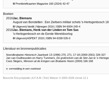
Prentbriefkaarten Magazine 160 (2024) 42-47
Boeken
2016
Jac. Biemans
August van Bonstetten : Een Zwitsers militair schets 's-Hertogenbosch 
Uitgeverij Vantilt | Nijmegen 2016 | ISBN 94-6004-245-4
2018
Jac. Biemans, Henk van der Linden en Tom Sas
's-Hertogenbosch en de Eerste Wereldoorlog
Uitgeverij ASPEKT 2018 | ISBN 94-6338-535-0
Literatuur en bronnenpublicaties
Noordbrabants Historisch Jaarboek
13 (1996) 270, 271; 17-18 (2000-2001) 326-327
Jan van Oudheusden en Harry Tummers,
De grafzerken van de Sint-Jan te 's-Hertog
Cees Slegers,
Mensen uit de kringen van Brabants Heem
(2004) 166-168
n: vermelding in een voetnoot
Bossche Encyclopedie |
A.F.A.M. (Ton) Wetzer © 2003-2026 versie 12.1