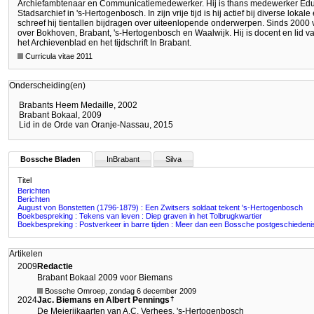
Archiefambtenaar en Communicatiemedewerker. Hij is thans medewerker Educa
Stadsarchief in 's-Hertogenbosch. In zijn vrije tijd is hij actief bij diverse loka
schreef hij tientallen bijdragen over uiteenlopende onderwerpen. Sinds 2000 
over Bokhoven, Brabant, 's-Hertogenbosch en Waalwijk. Hij is docent en lid 
het Archievenblad en het tijdschrift In Brabant.
Curricula vitae 2011
Onderscheiding(en)
Brabants Heem Medaille, 2002
Brabant Bokaal, 2009
Lid in de Orde van Oranje-Nassau, 2015
Bossche Bladen
InBrabant
Silva
Titel
Berichten
Berichten
August von Bonstetten (1796-1879) : Een Zwitsers soldaat tekent 's-Hertogenbosch
Boekbespreking : Tekens van leven : Diep graven in het Tolbrugkwartier
Boekbespreking : Postverkeer in barre tijden : Meer dan een Bossche postgeschiedeni
Artikelen
2009
Redactie
Brabant Bokaal 2009 voor Biemans
Bossche Omroep, zondag 6 december 2009
†
2024
Jac. Biemans en Albert Pennings
De Meierijkaarten van A.C. Verhees, 's-Hertogenbosch