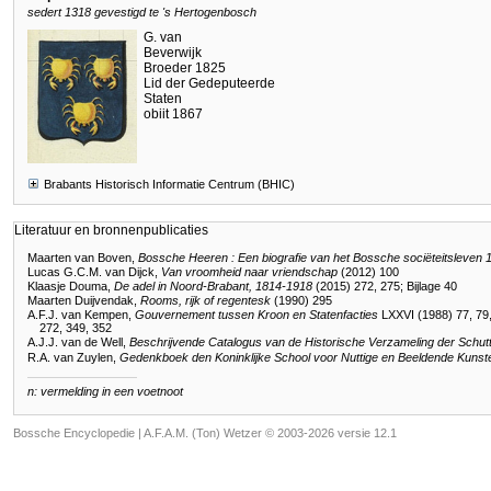
sedert 1318 gevestigd te 's Hertogenbosch
G. van
Beverwijk
Broeder 1825
Lid der Gedeputeerde
Staten
obiit 1867
Brabants Historisch Informatie Centrum (BHIC)
Literatuur en bronnenpublicaties
Maarten van Boven,
Bossche Heeren : Een biografie van het Bossche sociëteitsleven
Lucas G.C.M. van Dijck,
Van vroomheid naar vriendschap
(2012) 100
Klaasje Douma,
De adel in Noord-Brabant, 1814-1918
(2015) 272, 275; Bijlage 40
Maarten Duijvendak,
Rooms, rijk of regentesk
(1990) 295
A.F.J. van Kempen,
Gouvernement tussen Kroon en Statenfacties
LXXVI (1988) 77, 79, 
272, 349, 352
A.J.J. van de Well,
Beschrijvende Catalogus van de Historische Verzameling der Schutt
R.A. van Zuylen,
Gedenkboek den Koninklijke School voor Nuttige en Beeldende Kunst
n: vermelding in een voetnoot
Bossche Encyclopedie |
A.F.A.M. (Ton) Wetzer © 2003-2026 versie 12.1