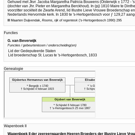
Gehuwd met Jkvr. Jacoba Margaretha Patricia Bouwens (Oisterwijk ± 1772 - 
(dochter van Jhr. Pieter en Margaretha Berckhout). In (pj) 1810 Maire te Dinth
voorzitter sociëteit de Zwarte Arend, lid Illustre Lieve Vrouwe Broederschap en 
Nederlands Hervormde kerk. In 1830 te 's-Hertogenbosch voor ƒ 129,27 aang
Maarten Duijvendak,
Rooms, rijk of regentesk
('s-Hertogenbosch 1990) 295
Functies
G. van Beverwijk
Functies / gebeurtenissen / onderscheiding(en)
Lid der Gedeputeerde Staten
Lid broederschap St. Lucas te 's-Hertogenbosch, 1833
Genealogie
Wapenboek II
Wapenboek II der zeereerwaarden Heeren Broeders der Illustre Lieve Vr