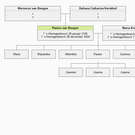
Wernerus van Beugen
Deliana Catharina Kerckhof
*
*
†
†
Paulus van Beugen
Maria Kiv
* 's-Hertogenbosch 29 januari 1745
* 's-Hertogenbosch
† 's-Hertogenbosch 28 december 1824
† 's-Hertogenbosch 7
Maria
Wijnandus
Alberdina
Paulus
Justinus
Joannes
Joanna
Joanna