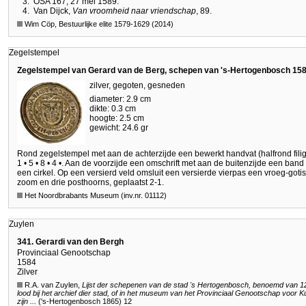
3.
OSA 167, 27 mei 1589.
4.
Van Dijck,
Van vroomheid naar vriendschap
, 89.
Wim Cöp, Bestuurlijke elite 1579-1629 (2014)
Zegelstempel
Zegelstempel van Gerard van de Berg, schepen van 's-Hertogenbosch 15
zilver, gegoten, gesneden
diameter: 2.9 cm
dikte: 0.3 cm
hoogte: 2.5 cm
gewicht: 24.6 gr
Rond zegelstempel met aan de achterzijde een bewerkt handvat (halfrond fili
1 • 5 • 8 • 4 •. Aan de voorzijde een omschrift met aan de buitenzijde een ban
een cirkel. Op een versierd veld omsluit een versierde vierpas een vroeg-gotis
zoom en drie posthoorns, geplaatst 2-1.
Het Noordbrabants Museum (inv.nr. 01112)
Zuylen
341. Gerardi van den Bergh
Provinciaal Genootschap
1584
Zilver
R.A. van Zuylen,
Lijst der schepenen van de stad 's Hertogenbosch, benoemd van 129
lood bij het archief dier stad, of in het museum van het Provinciaal Genootschap voo
zijn ...
('s-Hertogenbosch 1865) 12