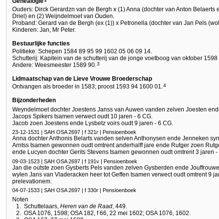
Genealogie
Ouders: Dirck Gerardzn van de Bergh x (1) Anna (dochter van Anton Belaerts 
Driel) en (2) Weijndelmoet van Ouden.
Proband: Gerard van de Bergh (ex (1)) x Petronella (dochter van Jan Pels (w
Kinderen: Jan, Mr Peter.
Bestuurlijke functies
Politieke: Schepen 1584 89 95 99 1602 05 06 09 14.
Schutterij: Kapitein van de schutterij van de jonge voetboog van oktober 1598 
3
Andere: Weesmeester 1589 90.
Lidmaatschap van de Lieve Vrouwe Broederschap
4
Ontvangen als broeder in 1583; proost 1593 94 1600 01.
Bijzonderheden
Weyndelmoet dochter Joestens Janss van Auwen vanden zelven Joesten ende
Jacops Spikers tsamen verwect oudt 10 jaren - 6 CG.
Jacob zoen Joestens ende Lysbetz voirs oudt 9 jaren - 6 CG.
23-12-1531 | SAH OSA 2697 | f 321r | Pensioenboek
Anna dochter Anthonis Belarts vanden selven Anthonysen ende Jenneken syn
Arntss tsamen gewonnen oudt omtrent anderhalff jare ende Rutger zoen Rutg
ende Lucyen dochter Gerits Stevens tsamen gewonnen oudt omtrent 3 jaren -
09-03-1523 | SAH OSA 2697 | f 191v | Pensioenboek
Jan die outste zoen Gysberts Pels vanden zelven Gysberden ende Jouffrouw
wylen Jans van Vladeracken heer tot Geffen tsamen verwect oudt omtrent 9 ja
prelevationem.
04-07-1533 | SAH OSA 2697 | f 330r | Pensioenboek
Noten
1.
Schuttelaars,
Heren van de Raad
, 449.
2.
OSA 1076, 1598; OSA 182, f 66, 22 mei 1602; OSA 1076, 1602.