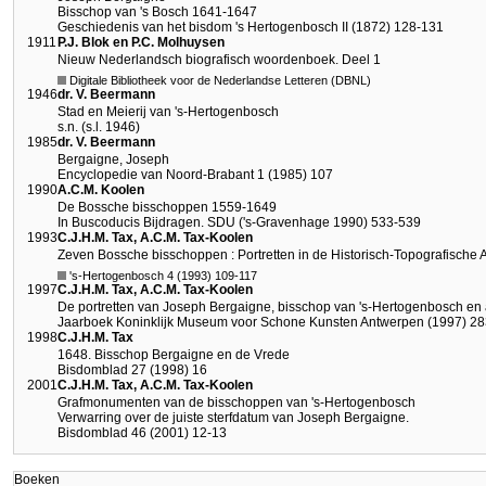
Bisschop van 's Bosch 1641-1647
Geschiedenis van het bisdom 's Hertogenbosch II (1872) 128-131
1911
P.J. Blok en P.C. Molhuysen
Nieuw Nederlandsch biografisch woordenboek. Deel 1
Digitale Bibliotheek voor de Nederlandse Letteren (DBNL)
1946
dr. V. Beermann
Stad en Meierij van 's-Hertogenbosch
s.n. (s.l. 1946)
1985
dr. V. Beermann
Bergaigne, Joseph
Encyclopedie van Noord-Brabant 1 (1985) 107
1990
A.C.M. Koolen
De Bossche bisschoppen 1559-1649
In Buscoducis Bijdragen. SDU ('s-Gravenhage 1990) 533-539
1993
C.J.H.M. Tax, A.C.M. Tax-Koolen
Zeven Bossche bisschoppen : Portretten in de Historisch-Topografische 
's-Hertogenbosch 4 (1993) 109-117
1997
C.J.H.M. Tax, A.C.M. Tax-Koolen
De portretten van Joseph Bergaigne, bisschop van 's-Hertogenbosch en
Jaarboek Koninklijk Museum voor Schone Kunsten Antwerpen (1997) 2
1998
C.J.H.M. Tax
1648. Bisschop Bergaigne en de Vrede
Bisdomblad 27 (1998) 16
2001
C.J.H.M. Tax, A.C.M. Tax-Koolen
Grafmonumenten van de bisschoppen van 's-Hertogenbosch
Verwarring over de juiste sterfdatum van Joseph Bergaigne.
Bisdomblad 46 (2001) 12-13
Boeken