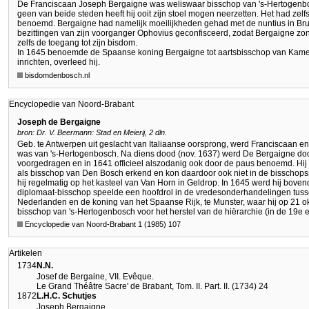
De Franciscaan Joseph Bergaigne was weliswaar bisschop van 's-Hertogenbos
geen van beide steden heeft hij ooit zijn stoel mogen neerzetten. Het had zelfs
benoemd. Bergaigne had namelijk moeilijkheden gehad met de nuntius in Bru
bezittingen van zijn voorganger Ophovius geconfisceerd, zodat Bergaigne zo
zelfs de toegang tot zijn bisdom.
In 1645 benoemde de Spaanse koning Bergaigne tot aartsbisschop van Kameri
inrichten, overleed hij.
bisdomdenbosch.nl
Encyclopedie van Noord-Brabant
Joseph de Bergaigne
bron: Dr. V. Beermann: Stad en Meierij, 2 dln.
Geb. te Antwerpen uit geslacht van Italiaanse oorsprong, werd Franciscaan e
was van 's-Hertogenbosch. Na diens dood (nov. 1637) werd De Bergaigne doo
voorgedragen en in 1641 officieel alszodanig ook door de paus benoemd. Hij 
als bisschop van Den Bosch erkend en kon daardoor ook niet in de bisschops
hij regelmatig op het kasteel van Van Horn in Geldrop. In 1645 werd hij bove
diplomaat-bisschop speelde een hoofdrol in de vredesonderhandelingen tus
Nederlanden en de koning van het Spaanse Rijk, te Munster, waar hij op 21 ok
bisschop van 's-Hertogenbosch voor het herstel van de hiërarchie (in de 19e 
Encyclopedie van Noord-Brabant 1 (1985) 107
Artikelen
1734
N.N.
Josef de Bergaine, VII. Evêque.
Le Grand Théâtre Sacre' de Brabant, Tom. II. Part. II. (1734) 24
1872
L.H.C. Schutjes
Joseph Bergaigne