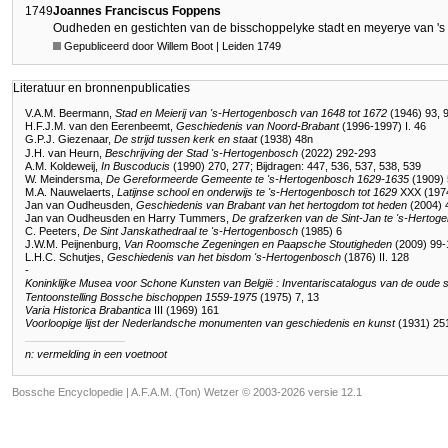
1749
Joannes Franciscus Foppens
Oudheden en gestichten van de bisschoppelyke stadt en meyerye van '
Gepubliceerd door Willem Boot | Leiden 1749
Literatuur en bronnenpublicaties
V.A.M. Beermann,
Stad en Meierij van 's-Hertogenbosch van 1648 tot 1672
(1946) 93, 9
H.F.J.M. van den Eerenbeemt,
Geschiedenis van Noord-Brabant
(1996-1997) I. 46
G.P.J. Giezenaar,
De strijd tussen kerk en staat
(1938) 48n
J.H. van Heurn,
Beschrijving der Stad 's-Hertogenbosch
(2022) 292-293
A.M. Koldeweij,
In Buscoducis
(1990) 270, 277; Bijdragen: 447, 536, 537, 538, 539
W. Meindersma,
De Gereformeerde Gemeente te 's-Hertogenbosch 1629-1635
(1909) 
M.A. Nauwelaerts,
Latijnse school en onderwijs te 's-Hertogenbosch tot 1629
XXX (197
Jan van Oudheusden,
Geschiedenis van Brabant van het hertogdom tot heden
(2004) 
Jan van Oudheusden en Harry Tummers,
De grafzerken van de Sint-Jan te 's-Hertog
C. Peeters,
De Sint Janskathedraal te 's-Hertogenbosch
(1985) 6
J.W.M. Peijnenburg,
Van Roomsche Zegeningen en Paapsche Stoutigheden
(2009) 99-1
L.H.C. Schutjes,
Geschiedenis van het bisdom 's-Hertogenbosch
(1876) II. 128
-
Koninklijke Musea voor Schone Kunsten van België : Inventariscatalogus van de oude s
Tentoonstelling Bossche bischoppen 1559-1975
(1975) 7, 13
Varia Historica Brabantica
III (1969) 161
Voorloopige lijst der Nederlandsche monumenten van geschiedenis en kunst
(1931) 25
n: vermelding in een voetnoot
Bossche Encyclopedie |
A.F.A.M. (Ton) Wetzer © 2003-2026 versie 12.1