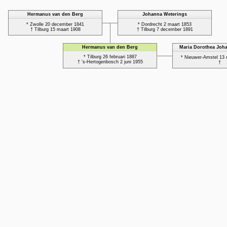
Hermanus van den Berg
Johanna Weterings
* Zwolle 20 december 1841
* Dordrecht 2 maart 1853
† Tilburg 15 maart 1908
† Tilburg 7 december 1891
Hermanus van den Berg
Maria Dorothea Joha
* Tilburg 26 februari 1887
* Nieuwer-Amstel 13
† 's-Hertogenbosch 2 juni 1955
†