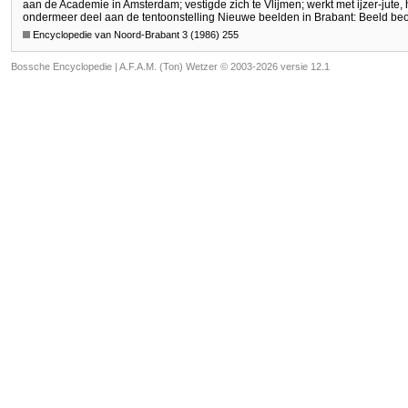
aan de Academie in Amsterdam; vestigde zich te Vlijmen; werkt met ijzer-jute, h
ondermeer deel aan de tentoonstelling Nieuwe beelden in Brabant: Beeld be
Encyclopedie van Noord-Brabant 3 (1986) 255
Bossche Encyclopedie |
A.F.A.M. (Ton) Wetzer © 2003-2026 versie 12.1