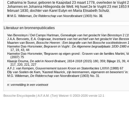
Catharina le Sueur, geboren te Kaapstad 23 maart 1778, overleden te Vught 
Johannes en Johanna Hillegonda de Wett. Hij huwt 2e te Vught 23 mei 1853 
februari 1830, dochter van Karel Eutyn en Maria Elisabeth Schutz.
M.G. Wildeman,
De Ridderschap van Noordbrabant
(1903) No.
31
Literatuur en bronnenpublicaties
Van Beresteyn / Del Campo Hartman,
Genealogie van het geslacht Van Beresteyn
2 (19
J.A.A. Bervoets, E.A. Ooijevaar,
Inventaris van het archief van het geslacht Van Bere
Maarten van Boven,
Bossche Heeren : Een biografie van het Bossche sociëteitsleven
Hanneke Das-Horsmeier,
Begraven in Vught : De Algemene begraafplaats 1830-1980 e
17, 19, 43, 44
Hanneke Das-Horsmeier, 'Begraven op eigen grond : Graven van de families Martini, Van
(2007) 75
Klaasje Douma,
De adel in Noord-Brabant, 1814-1918
(2015) 180, 359; Bijlage 15, 39, 4
217, 220, 221, 227
A.F.J. van Kempen,
Gouvernement tussen Kroon en Statenfacties
LXXVI (1988) 67
Elly van Soelen-de Kam, 'Kasteel Maurick, zijn leenmannen, eigenaren en bewoners' in
M.G. Wildeman,
De Ridderschap van Noordbrabant
(1903) No. 31
n: vermelding in een voetnoot
Bossche Encyclopedie |
A.F.A.M. (Ton) Wetzer © 2003-2026 versie 12.1