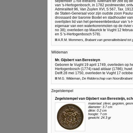
september 1768 extraord. luitenant ter zee bij 
van 's-Hertogenbosch, in 1782 postmeester, ont
Admiraliteit 96, Van Zuylen XVI, S 567, Tax. 191
de Staten-Generaal voor zijn oudste zoon Paul
drossaard der baronie Boxtel en stadhouder van 
overlijden lid van het gemeeentebestuur van 's
eigenaar van een waterkorenmolen op de rivier 
no 38); overleden op Maurick te Vught 12 febru
en S 's-Hertogenbosch 578).
A.R.M. Mommers,
Brabant van generaliteitsland tot
Wildeman
Mr. Gijsbert van Beresteyn
Geboren te Vught 19 april 1749, overleden op het
Hertogenbosch (1774) raad aldaar (1786); huwt
Delft 28 mei 1750, overleden te Vught 17 octobe
M.G. Wildeman,
De Ridderschap van Noordbrabant
Zegelstempel
Zegelstempel van Gijsbert van Beresteijn, sc
materiaal: zilver, gegoten, ges
diameter: 3.7 cm
dikte: 0.2 cm
hoogte: ? cm
gewicht: 24.3 gr