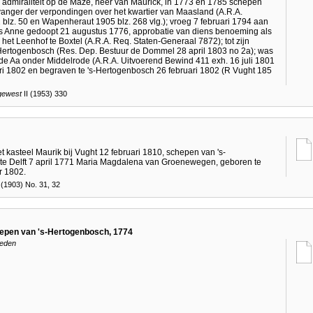
de admiraliteit op de Maze, heer van Maurick, in 1773 en 1785 schepen
vanger der verpondingen over het kwartier van Maasland (A.R.A.
2 blz. 50 en Wapenheraut 1905 blz. 268 vlg.); vroeg 7 februari 1794 aan
us Anne gedoopt 21 augustus 1776, approbatie van diens benoeming als
het Leenhof te Boxtel (A.R.A. Req. Staten-Generaal 7872); tot zijn
-Hertogenbosch (Res. Dep. Bestuur de Dommel 28 april 1803 no 2a); was
de Aa onder Middelrode (A.R.A. Uitvoerend Bewind 411 exh. 16 juli 1801
ari 1802 en begraven te 's-Hertogenbosch 26 februari 1802 (R Vught 185
 gewest
II (1953) 330
 kasteel Maurik bij Vught 12 februari 1810, schepen van 's-
 te Delft 7 april 1771 Maria Magdalena van Groenewegen, geboren te
r 1802.
(1903) No. 31, 32
hepen van 's-Hertogenbosch, 1774
neden