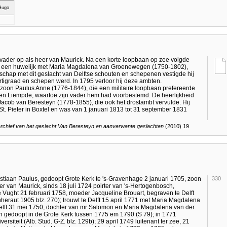
 vader op als heer van Maurick. Na een korte loopbaan op zee volgde
 en een huwelijk met Maria Magdalena van Groenewegen (1750-1802),
schap met dit geslacht van Delftse schouten en schepenen vestigde hij
ertigraad en schepen werd. In 1795 verloor hij deze ambten.
e zoon Paulus Anne (1776-1844), die een militaire loopbaan prefereerde
 en Liempde, waartoe zijn vader hem had voorbestemd. De heerlijkheid
Jacob van Beresteyn (1778-1855), die ook het drostambt vervulde. Hij
t. Pieter in Boxtel en was van 1 januari 1813 tot 31 september 1831
 archief van het geslacht Van Beresteyn en aanverwante geslachten
(2010) 19
stiaan Paulus, gedoopt Grote Kerk te 's-Gravenhage 2 januari 1705, zoon
330
 van Maurick, sinds 18 juli 1724 poirter van 's-Hertogenbosch,
 Vught 21 februari 1758, moeder Jacqueline Brouart, begraven te Delft
eraut 1905 blz. 270); trouwt te Delft 15 april 1771 met Maria Magdalena
lft 31 mei 1750, dochter van mr Salomon en Maria Magdalena van der
eren gedoopt in de Grote Kerk tussen 1775 em 1790 (S 79); in 1771
rsiteit (Alb. Stud. G-Z. blz. 129b); 29 april 1749 luitenant ter zee, 21