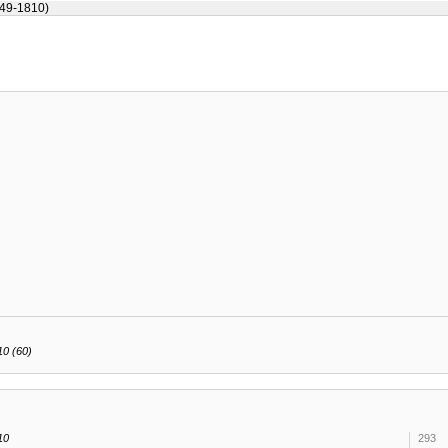
749-1810)
10 (60)
10
293