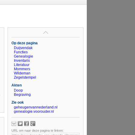
Op deze pagina
Duijvendak
Functies
Genealogie
Inventaris
Literatuur
Mommers
Wildeman
Zegelstempel
Akten
Doop
Begraving
Zie ook
geheugenvannederland.nl
genealogie.voorouder.nl
URL om naar deze pagina te linken: