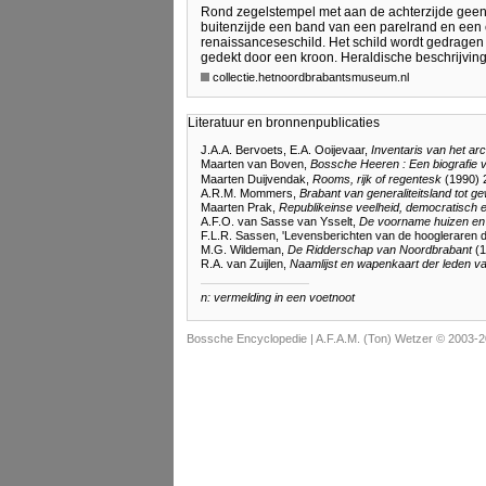
Rond zegelstempel met aan de achterzijde geen h
buitenzijde een band van een parelrand en een c
renaissanceseschild. Het schild wordt gedragen d
gedekt door een kroon. Heraldische beschrijving
collectie.hetnoordbrabantsmuseum.nl
Literatuur en bronnenpublicaties
J.A.A. Bervoets, E.A. Ooijevaar,
Inventaris van het ar
Maarten van Boven,
Bossche Heeren : Een biografie 
Maarten Duijvendak,
Rooms, rijk of regentesk
(1990) 
A.R.M. Mommers,
Brabant van generaliteitsland tot g
Maarten Prak,
Republikeinse veelheid, democratisch 
A.F.O. van Sasse van Ysselt,
De voorname huizen en
F.L.R. Sassen, 'Levensberichten van de hoogleraren de
M.G. Wildeman,
De Ridderschap van Noordbrabant
(1
R.A. van Zuijlen,
Naamlijst en wapenkaart der leden va
n: vermelding in een voetnoot
Bossche Encyclopedie |
A.F.A.M. (Ton) Wetzer © 2003-2