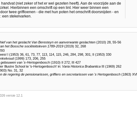
andvat (niet zeker of het er wel gezeten heeft). Aan de voorzijde aan de
irkel. Hierbinnen een omschrift op een lint. Hier weer binnen een
oor twee griffioenen - die met hun poten het omschrift doorsnijden - en
: een stekelvarken.
chief van het geslacht Van Beresteyn en aanverwante geslachten
(2010) 28, 55-56
van het Bossche sociëteitsleven 1789-2019
(2019) 32, 268
293
ewest
I (1953) 36, 61, 73, 77, 113, 114, 115, 246, 284, 298, 301; II (1953) 330
enkelvoud
(1999) 173, 206, 255
 gebouwen van 's-Hertogenbosch
(1910) II 272; III 427
r Illustre School te 's-Hertogenbosch' in:
Varia Historica Brabantica
III (1969) 262
903) No. 31, 32
n de regering de pensionarissen, griffiers en secretarissen van 's Hertogenbosch
(1863) XV
026 versie 12.1