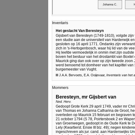
Inventaris
Het geslacht Van Beresteyn
Gijsbert van Beresteyn (1749-1810), volgde zijn
een studie aan de universiteit van Harderwijk
gesloten op 16 april 1771. Ondanks zijn verwant
zich in 's-Hertogenbosch, waar hij lid van de ve
Hij leefde vermoedelijk in onmin met zijn oudst
boven het bestuur van het drostambt van Boxtel
Maurick ging dan ook over op zijn tweede zoon 
werd benoemd tot domheer van het kapittel van S
burgemeester van Vught.
J.A.A. Bervoets, E.A. Ooijevaar,
Inventaris van het
Mommers
Beresteyn, mr Gijsbert van
Ned. Herv.
Gedoopt Grote Kerk 29 april 1749, vader mr Chri
van Thomas en Johanna Catharina de Groot, heer
overleden op Maurick 15 februari en begraven te
21 october 1794 (S 78, Poirtersboek 2 en Wapenh
van Groenwegen, gedoopt in de Oude Kerk te De
Lely (Kwartierst. Ensie III blz. 49); negen kind
ingeschreven als jur. cand. aan Harderswijks Unive