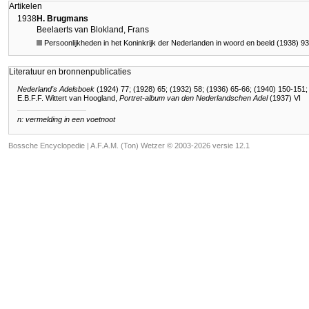
Artikelen
1938
H. Brugmans
Beelaerts van Blokland, Frans
Persoonlijkheden in het Koninkrijk der Nederlanden in woord en beeld (1938) 9
Literatuur en bronnenpublicaties
Nederland's Adelsboek
(1924) 77; (1928) 65; (1932) 58; (1936) 65-66; (1940) 150-151;
E.B.F.F. Wittert van Hoogland,
Portret-album van den Nederlandschen Adel
(1937) VI
n: vermelding in een voetnoot
Bossche Encyclopedie |
A.F.A.M. (Ton) Wetzer © 2003-2026 versie 12.1