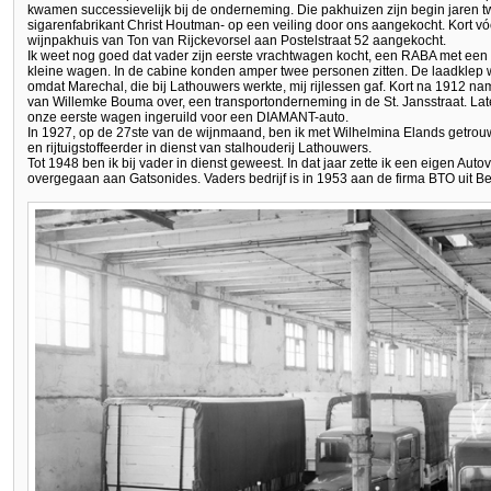
kwamen successievelijk bij de onderneming. Die pakhuizen zijn begin jaren twi
sigarenfabrikant Christ Houtman- op een veiling door ons aangekocht. Kort vó
wijnpakhuis van Ton van Rijckevorsel aan Postelstraat 52 aangekocht.
Ik weet nog goed dat vader zijn eerste vrachtwagen kocht, een RABA met een 
kleine wagen. In de cabine konden amper twee personen zitten. De laadklep was
omdat Marechal, die bij Lathouwers werkte, mij rijlessen gaf. Kort na 1912 n
van Willemke Bouma over, een transportonderneming in de St. Jansstraat. Later
onze eerste wagen ingeruild voor een DIAMANT-auto.
In 1927, op de 27ste van de wijnmaand, ben ik met Wilhelmina Elands getrou
en rijtuigstoffeerder in dienst van stalhouderij Lathouwers.
Tot 1948 ben ik bij vader in dienst geweest. In dat jaar zette ik een eigen Auto
overgegaan aan Gatsonides. Vaders bedrijf is in 1953 aan de firma BTO uit B