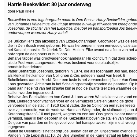
Harrie Beekwilder: 80 jaar onderweg
door Paul Kriele
Beekwilder is een ingeburgerde naam in Den Bosch. Harry Beekwilder, gebor
van Johannes Wilhelmus, die uit zijn tweede huwelijk vijf kinderen kreeg ond
Josephus, de stichter van het Expeditie, meubel en transportbedrijf Jos Beekw
onderwerpen waarover Harry vertelt.
De Brückwiller's zijn afkomstig van Elzas-Lotharingen. Grootvader was de eer
die in Den Bosch werd geboren. Hij was herbergier in een eenvoudig café aa
het Kanaal, naast koffiefabriek De Drie Mollen. Elke avond na afloop van het 
ontvingen de dagloners er hun loon.
Behalve tapper was grootvader ook handelaar. Hij kocht turf in dat door sche
uit de Peel werd aangevoerd. Het was bestemd voor de plaatselijke
brandstofhandelaren.
Vader Bernardus Josephus, geboren in 1874, die als roepnaam Jos had, beg
als klerk in het kantoor van Collignon & Cie, gelegen naast Van Beek &
Schellekens aan de Markt. Door een fusie is het vervoersbedrijf later Van Gen
Loos geworden. Achterom in het Scheidingsstraatje stonden de paarden. Op h
pand aan het eind van het straatje kun je nog de zwarte teer zien waarmee de
stallen werden ingesmeerd.
Behalve Jos Beekwilder en Van Gend & Loos waren Westelaken voor zand e
grint, Liebregts voor vrachtvervoer en de verhuizers Sars en Strang de grote
vervoerders in de stad. In 1910 kocht vader, die bij Collignon een ruzie kreeg
over zijn promotie, van de weduwe Hartman-Wingender, de stalhouderij aan 
Korenbrugstraat 8-10 met paard, wagens en een kar. Ons gezin is daar naar t
verhuisd, maar ik ben geboren in de Keizerstraat boven de stallen van Mooim
De geur van paarden en het gevoel voor het transportwezen zijn me al vroeg
ingegeven.
Vanuit de Uilenburg is het bedrijf Jos Beekwilder en Zn. uitgegroeid over de st
Panden in de Lepelstraat 10, De Drie Snoeken in de Karrenstraat en later de