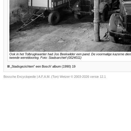
Ook in het Tolbrugkwartier had Jos Beekwilder een pand. De voormalige kazerne diend
tweede wereldoorlog. Foto: Stadsarchief (0024011)
„Stadsgezichten” een Bosch' album (1990) 19
Bossche Encyclopedie |
A.F.A.M. (Ton) Wetzer © 2003-2026 versie 12.1