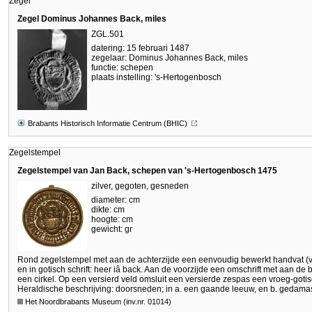
Zegel
Zegel Dominus Johannes Back, miles
ZGL.501
datering: 15 februari 1487
zegelaar: Dominus Johannes Back, miles
functie: schepen
plaats instelling: 's-Hertogenbosch
Brabants Historisch Informatie Centrum (BHIC)
Zegelstempel
Zegelstempel van Jan Back, schepen van 's-Hertogenbosch 1475
zilver, gegoten, gesneden
diameter: cm
dikte: cm
hoogte: cm
gewicht: gr
Rond zegelstempel met aan de achterzijde een eenvoudig bewerkt handvat (
en in gotisch schrift: heer iâ back. Aan de voorzijde een omschrift met aan d
een cirkel. Op een versierd veld omsluit een versierde zespas een vroeg-gotis
Heraldische beschrijving: doorsneden; in a. een gaande leeuw, en b. gedama
Het Noordbrabants Museum (inv.nr. 01014)