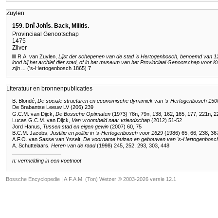
Zuylen
159. Dnî Johîs. Back, Militis.
Provinciaal Genootschap
1475
Zilver
R.A. van Zuylen,
Lijst der schepenen van de stad 's Hertogenbosch, benoemd van 129
lood bij het archief dier stad, of in het museum van het Provinciaal Genootschap voo
zijn ...
('s-Hertogenbosch 1865) 7
Literatuur en bronnenpublicaties
B. Blondé,
De sociale structuren en economische dynamiek van 's-Hertogenbosch 15
De Brabantse Leeuw LV (206) 239
G.C.M. van Dijck,
De Bossche Optimaten
(1973) 78n, 79n, 138, 162, 165, 177, 221n, 2
Lucas G.C.M. van Dijck,
Van vroomheid naar vriendschap
(2012) 51-52
Jord Hanus,
Tussen stad en eigen gewin
(2007) 60, 75
B.C.M. Jacobs,
Justitie en politie in 's-Hertogenbosch voor 1629
(1986) 65, 66, 238, 36
A.F.O. van Sasse van Ysselt,
De voorname huizen en gebouwen van 's-Hertogenbosc
A. Schuttelaars,
Heren van de raad
(1998) 245, 252, 293, 303, 448
n: vermelding in een voetnoot
Bossche Encyclopedie |
A.F.A.M. (Ton) Wetzer © 2003-2026 versie 12.1