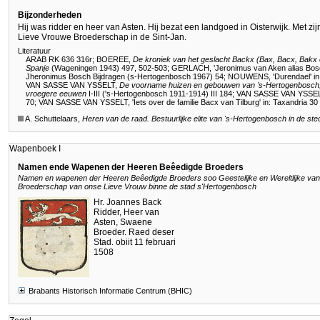
Bijzonderheden
Hij was ridder en heer van Asten. Hij bezat een landgoed in Oisterwijk. Met zij
Lieve Vrouwe Broederschap in de Sint-Jan.
Literatuur
ARAB RK 636 316r
;
BOEREE,
De kroniek van het geslacht Backx (Bax, Bacx, Bakx e
Spanje
(Wageningen 1943) 497, 502-503
;
GERLACH, 'Jeronimus van Aken alias Bosc
Jheronimus Bosch Bijdragen (s-Hertogenbosch 1967) 54
;
NOUWENS, 'Durendael' in:
VAN SASSE VAN YSSELT,
De voorname huizen en gebouwen van
's-Hertogenbosch
vroegere eeuwen
I-III ('s-Hertogenbosch 1911-1914) III 184
;
VAN SASSE VAN YSSELT, '
70
;
VAN SASSE VAN YSSELT, 'Iets over de familie Bacx van Tilburg' in: Taxandria 30
A. Schuttelaars,
Heren van de raad. Bestuurlijke elite van 's-Hertogenbosch in de st
Wapenboek I
Namen ende Wapenen der Heeren Beêedigde Broeders
Namen en wapenen der Heeren Beêedigde Broeders soo Geestelijke en Wereltlijke van
Broederschap van onse Lieve Vrouw binne de stad s'Hertogenbosch
Hr. Joannes Back
Ridder, Heer van
Asten, Swaene
Broeder. Raed deser
Stad. obiit 11 februari
1508
Brabants Historisch Informatie Centrum (BHIC)