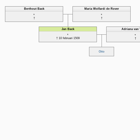
Berthout Back
Maria Wolfardi de Rover
*
*
†
†
Jan Back
Adriana van 
*
*
† 10 februari 1509
†
Otto