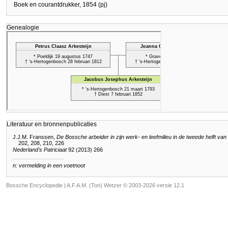
Boek en courantdrukker, 1854 (pj)
Genealogie
Literatuur en bronnenpublicaties
J.J.M. Franssen,
De Bossche arbeider in zijn werk- en leefmilieu in de tweede helft v
202, 208, 210, 226
Nederland's Patriciaat
92 (2013) 266
n: vermelding in een voetnoot
Bossche Encyclopedie |
A.F.A.M. (Ton) Wetzer © 2003-2026 versie 12.1