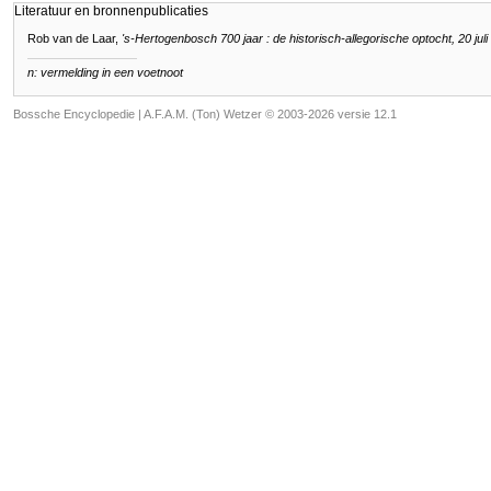
Literatuur en bronnenpublicaties
Rob van de Laar,
's-Hertogenbosch 700 jaar : de historisch-allegorische optocht, 20 jul
n: vermelding in een voetnoot
Bossche Encyclopedie |
A.F.A.M. (Ton) Wetzer © 2003-2026 versie 12.1