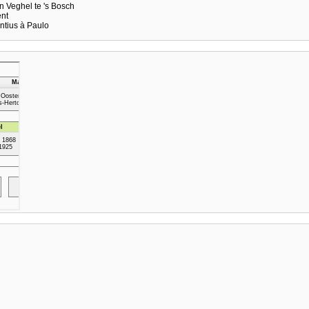
n Veghel te 's Bosch
ent
ntius à Paulo