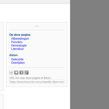
Op deze pagina
Afbeeldingen
Functies
Genealogie
Literatuur
Akten
Geboorte
Overlijden
URL om naar deze pagina te linken: