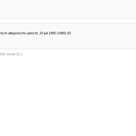
isch-allegorische optocht, 20 juli 1885
(1985) 82
026 versie 12.1